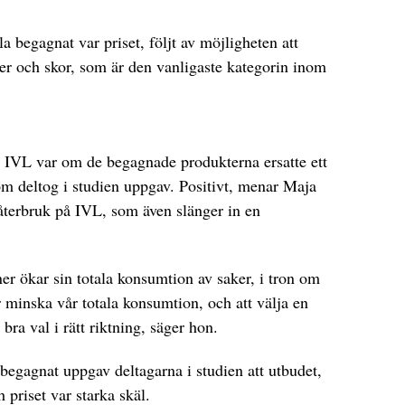
dla begagnat var priset, följt av möjligheten att
der och skor, som är den vanligaste kategorin inom
 IVL var om de begagnade produkterna ersatte ett
om deltog i studien uppgav. Positivt, menar Maja
återbruk på IVL, som även slänger in en
ner ökar sin totala konsumtion av saker, i tron om
r minska vår totala konsumtion, och att välja en
bra val i rätt riktning, säger hon.
 begagnat uppgav deltagarna i studien att utbudet,
h priset var starka skäl.