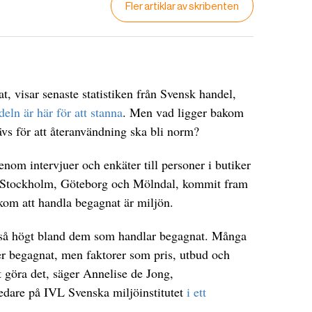
Fler artiklar av skribenten
t, visar senaste statistiken från Svensk handel,
eln är här för att stanna
. Men vad ligger bakom
ävs för att återanvändning ska bli norm?
enom intervjuer och enkäter till personer i butiker
 i Stockholm, Göteborg och Mölndal, kommit fram
akom att handla begagnat är miljön.
as så högt bland dem som handlar begagnat. Många
er begagnat, men faktorer som pris, utbud och
t göra det, säger Annelise de Jong,
edare på IVL Svenska miljöinstitutet
i ett