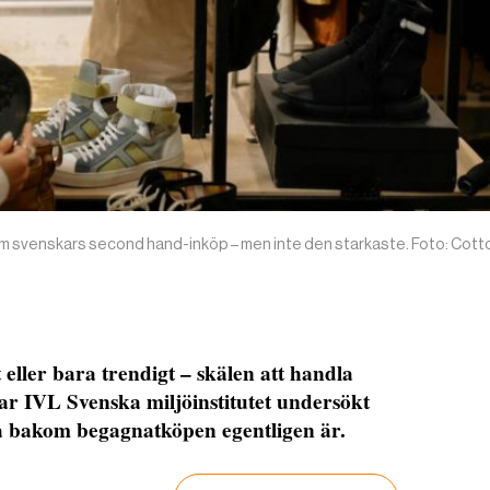
akom svenskars second hand-inköp – men inte den starkaste. Foto: Cot
eller bara trendigt – skälen att handla
r IVL Svenska miljöinstitutet undersökt
na bakom begagnatköpen egentligen är.