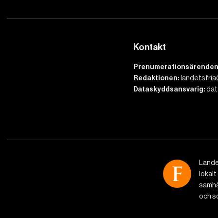
Kontakt
Prenumerationsärenden
Redaktionen:
landetsfria
Dataskyddsansvarig:
dat
Lande
lokalt
samhäl
och so