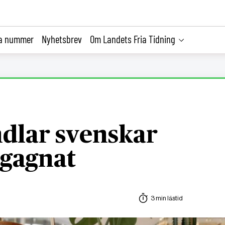
la nummer
Nyhetsbrev
Om Landets Fria Tidning
dlar svenskar
egagnat
3 min lästid