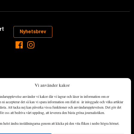
rt
Nyhetsbrev
Vi använder kakor
ndarupplevelse använder vi kakor där vi lagrar och läser in information om er
aste som händer
ni accepterar det så kan vi spara information om ifall ni är inloggade och vilka artiklar
ett hållbart
lästa. Att tacka nej kan påverka vissa funktioner och användarupplevelsen. Det gör det
för oss att bedriva vårt uppdrag, att leverera den bästa gröna journalistiken.
de ekonomiska
 helst ändra inställningarna genom att klicka på den vita fliken i nedre högra hörnet.