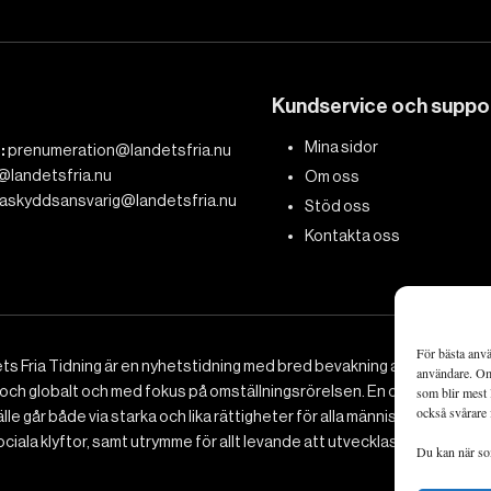
Kundservice och suppo
Mina sidor
:
prenumeration@landetsfria.nu
@landetsfria.nu
Om oss
askyddsansvarig@landetsfria.nu
Stöd oss
Kontakta oss
För bästa anvä
ts Fria Tidning är en nyhetstidning med bred bevakning av det viktig
användare. Om 
 och globalt och med fokus på omställningsrörelsen. En omställning till 
som blir mest 
också svårare 
le går både via starka och lika rättigheter för alla människor, minska
ciala klyftor, samt utrymme för allt levande att utvecklas och frodas.
Du kan när som