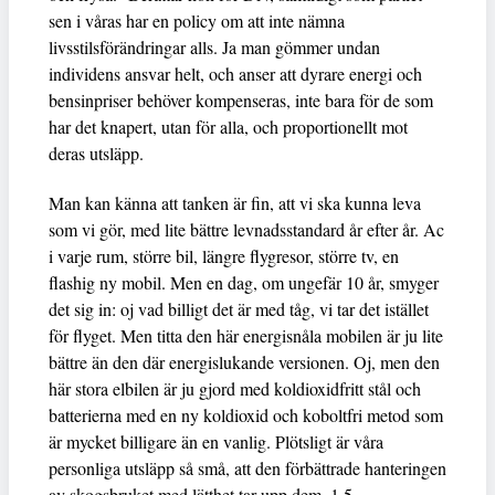
sen i våras har en policy om att inte nämna
livsstilsförändringar alls. Ja man gömmer undan
individens ansvar helt, och anser att dyrare energi och
bensinpriser behöver kompenseras, inte bara för de som
har det knapert, utan för alla, och proportionellt mot
deras utsläpp.
Man kan känna att tanken är fin, att vi ska kunna leva
som vi gör, med lite bättre levnadsstandard år efter år. Ac
i varje rum, större bil, längre flygresor, större tv, en
flashig ny mobil. Men en dag, om ungefär 10 år, smyger
det sig in: oj vad billigt det är med tåg, vi tar det istället
för flyget. Men titta den här energisnåla mobilen är ju lite
bättre än den där energislukande versionen. Oj, men den
här stora elbilen är ju gjord med koldioxidfritt stål och
batterierna med en ny koldioxid och koboltfri metod som
är mycket billigare än en vanlig. Plötsligt är våra
personliga utsläpp så små, att den förbättrade hanteringen
av skogsbruket med lätthet tar upp dem. 1,5