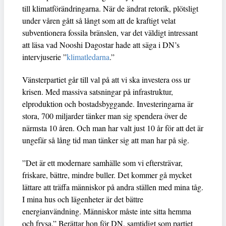
till klimatförändringarna. När de ändrat retorik, plötsligt
under våren gått så långt som att de kraftigt velat
subventionera fossila bränslen, var det väldigt intressant
att läsa vad Nooshi Dagostar hade att säga i DN’s
intervjuserie ”
klimatledarna
.”
Vänsterpartiet går till val på att vi ska investera oss ur
krisen. Med massiva satsningar på infrastruktur,
elproduktion och bostadsbyggande. Investeringarna är
stora, 700 miljarder tänker man sig spendera över de
närmsta 10 åren. Och man har valt just 10 år för att det är
ungefär så lång tid man tänker sig att man har på sig.
”Det är ett modernare samhälle som vi eftersträvar,
friskare, bättre, mindre buller. Det kommer gå mycket
lättare att träffa människor på andra ställen med mina tåg.
I mina hus och lägenheter är det bättre
energianvändning. Människor måste inte sitta hemma
och frysa.” Berättar hon för DN, samtidigt som partiet