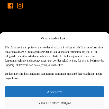
Vi använder kakor
För bästa användarupplevelse använder vi kakor där vi lagrar och läser in information
Landets Fria Tidning är en nyhetstidning med bred bevakning av
om er användare. Om ni accepterar det så kan vi spara information om ifall ni är
det viktigaste som händer lokalt och globalt och med fokus på
inloggade och vilka artiklar som blir mest lästa. Att tacka nej kan påverka vissa
funktioner och användarupplevelsen. Det gör det också svårare för oss att bedriva vårt
omställningsrörelsen. En omställning till ett hållbart samhälle går
uppdrag, att leverera den bästa gröna journalistiken.
både via starka och lika rättigheter för alla människor, minskade
ekonomiska och sociala klyftor, samt utrymme för allt levande att
Du kan när som helst ändra inställningarna genom att klicka på den vita fliken i nedre
utvecklas och frodas.
högra hörnet.
Acceptera
Personuppgiftsbehandling och cookies
Sidkarta
Visa alla inställningar
© 2014–2026 Landets Fria