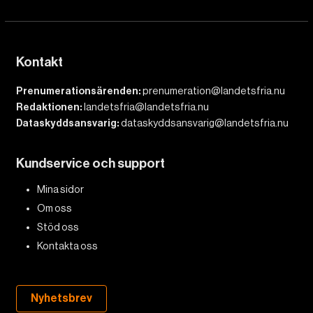
Kontakt
Prenumerationsärenden:
prenumeration@landetsfria.nu
Redaktionen:
landetsfria@landetsfria.nu
Dataskyddsansvarig:
dataskyddsansvarig@landetsfria.nu
Kundservice och support
Mina sidor
Om oss
Stöd oss
Kontakta oss
Nyhetsbrev