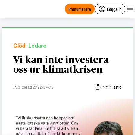
main
content
Prenumerera
Logga in
Glöd
· Ledare
Vi kan inte investera
oss ur klimatkrisen
Publicerad 2022-07-05
4 min lästid