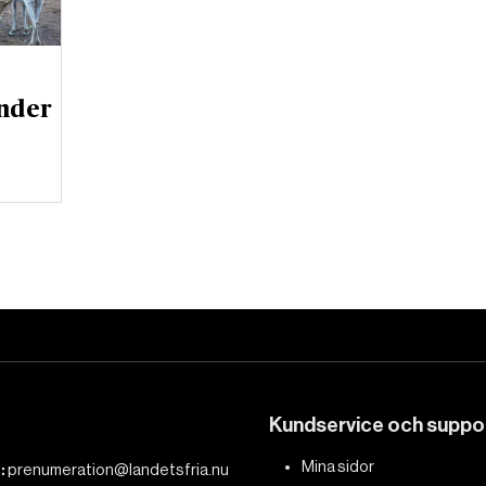
nder
Kundservice och suppo
Mina sidor
:
prenumeration@landetsfria.nu