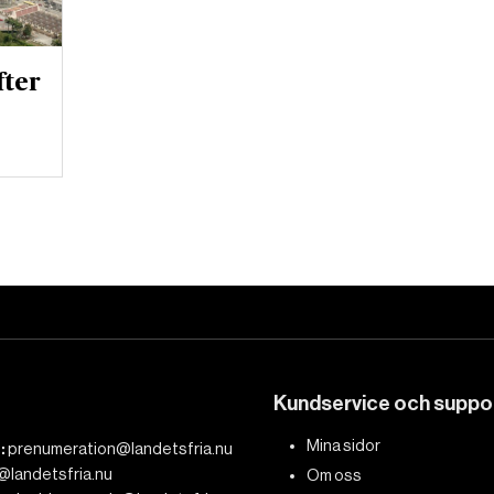
fter
Kundservice och suppo
Mina sidor
:
prenumeration@landetsfria.nu
@landetsfria.nu
Om oss