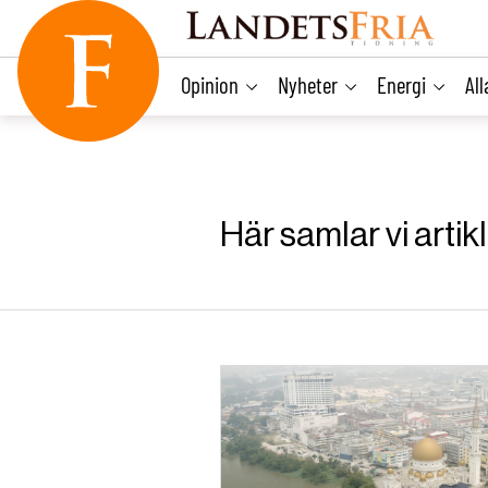
main
content
Opinion
Nyheter
Energi
Al
Här samlar vi art