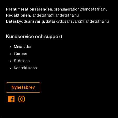
Prenumerationsärenden:
prenumeration@landetsfria.nu
Redaktionen:
landetsfria@landetsfria.nu
Dataskyddsansvarig:
dataskyddsansvarig@landetsfria.nu
Kundservice och support
Mina sidor
Om oss
Stöd oss
Kontakta oss
Nyhetsbrev