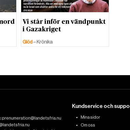
kmord
Vi står inför en vändpunkt
i Gazakriget
Glöd
– Krönika
Kundservice och suppo
Mina sidor
:
prenumeration@landetsfria.nu
@landetsfria.nu
Om oss