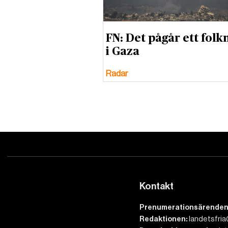
FN: Det pågår ett fol
i Gaza
Radar
Kontakt
Prenumerationsärenden
Redaktionen:
landetsfria