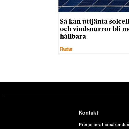
Så kan uttjänta solcel
och vindsnurror bli m
hållbara
Radar
Kontakt
Prenumerationsärenden