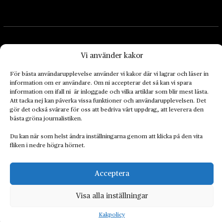
Vi använder kakor
För bästa användarupplevelse använder vi kakor där vi lagrar och läser in
Landets Fria Tidning är en nyhetstidning med bred bevakning av
information om er användare. Om ni accepterar det så kan vi spara
information om ifall ni är inloggade och vilka artiklar som blir mest lästa.
det viktigaste som händer lokalt och globalt och med fokus på
Att tacka nej kan påverka vissa funktioner och användarupplevelsen. Det
omställningsrörelsen. En omställning till ett hållbart samhälle går
gör det också svårare för oss att bedriva vårt uppdrag, att leverera den
både via starka och lika rättigheter för alla människor, minskade
bästa gröna journalistiken.
ekonomiska och sociala klyftor, samt utrymme för allt levande att
Du kan när som helst ändra inställningarna genom att klicka på den vita
utvecklas och frodas.
fliken i nedre högra hörnet.
Acceptera
Personuppgiftsbehandling och cookies
Sidkarta
Visa alla inställningar
© 2014–2026 Landets Fria
Kakpolicy