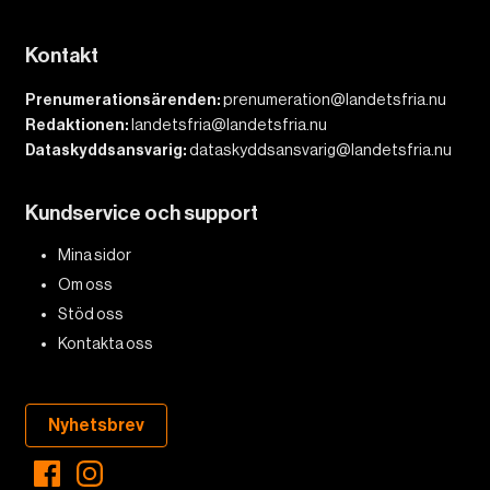
Kontakt
Prenumerationsärenden:
prenumeration@landetsfria.nu
Redaktionen:
landetsfria@landetsfria.nu
Dataskyddsansvarig:
dataskyddsansvarig@landetsfria.nu
Kundservice och support
Mina sidor
Om oss
Stöd oss
Kontakta oss
Nyhetsbrev