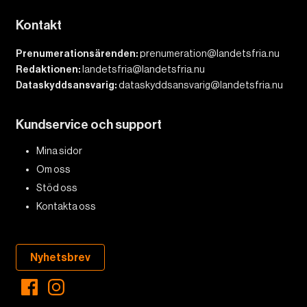
Kontakt
Prenumerationsärenden:
prenumeration@landetsfria.nu
Redaktionen:
landetsfria@landetsfria.nu
Dataskyddsansvarig:
dataskyddsansvarig@landetsfria.nu
Kundservice och support
Mina sidor
Om oss
Stöd oss
Kontakta oss
Nyhetsbrev