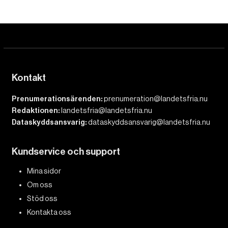
Kontakt
Prenumerationsärenden:
prenumeration@landetsfria.nu
Redaktionen:
landetsfria@landetsfria.nu
Dataskyddsansvarig:
dataskyddsansvarig@landetsfria.nu
Kundservice och support
Mina sidor
Om oss
Stöd oss
Kontakta oss