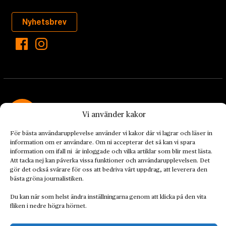
Nyhetsbrev
Vi använder kakor
För bästa användarupplevelse använder vi kakor där vi lagrar och läser in
Landets Fria Tidning är en nyhetstidning med bred bevakning av
information om er användare. Om ni accepterar det så kan vi spara
det viktigaste som händer lokalt och globalt och med fokus på
information om ifall ni är inloggade och vilka artiklar som blir mest lästa.
omställningsrörelsen. En omställning till ett hållbart samhälle går
Att tacka nej kan påverka vissa funktioner och användarupplevelsen. Det
både via starka och lika rättigheter för alla människor, minskade
gör det också svårare för oss att bedriva vårt uppdrag, att leverera den
bästa gröna journalistiken.
ekonomiska och sociala klyftor, samt utrymme för allt levande att
utvecklas och frodas.
Du kan när som helst ändra inställningarna genom att klicka på den vita
fliken i nedre högra hörnet.