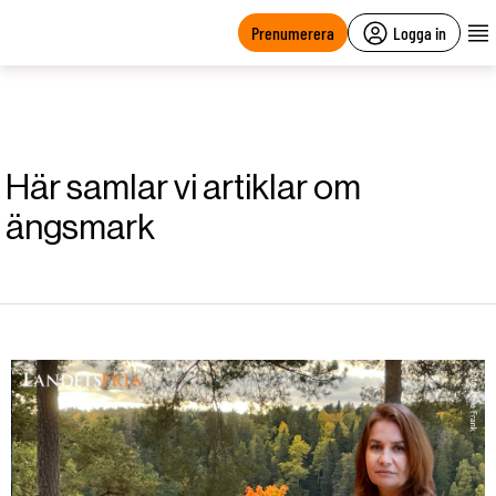
main
content
Prenumerera
Logga in
Här samlar vi artiklar om
ängsmark