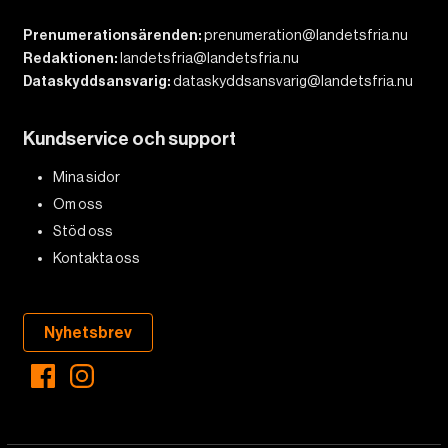
Prenumerationsärenden:
prenumeration@landetsfria.nu
Redaktionen:
landetsfria@landetsfria.nu
Dataskyddsansvarig:
dataskyddsansvarig@landetsfria.nu
Kundservice och support
Mina sidor
Om oss
Stöd oss
Kontakta oss
Nyhetsbrev