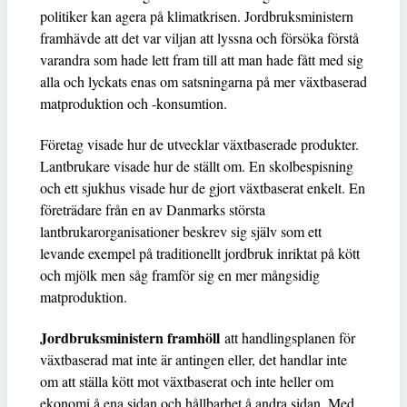
politiker kan agera på klimatkrisen. Jordbruksministern
framhävde att det var viljan att lyssna och försöka förstå
varandra som hade lett fram till att man hade fått med sig
alla och lyckats enas om satsningarna på mer växtbaserad
matproduktion och -konsumtion.
Företag visade hur de utvecklar växtbaserade produkter.
Lantbrukare visade hur de ställt om. En skolbespisning
och ett sjukhus visade hur de gjort växtbaserat enkelt. En
företrädare från en av Danmarks största
lantbrukarorganisationer beskrev sig själv som ett
levande exempel på traditionellt jordbruk inriktat på kött
och mjölk men såg framför sig en mer mångsidig
matproduktion.
Jordbruksministern framhöll
att handlingsplanen för
växtbaserad mat inte är antingen eller, det handlar inte
om att ställa kött mot växtbaserat och inte heller om
ekonomi å ena sidan och hållbarhet å andra sidan. Med