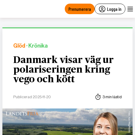
main
content
Prenumerera
Logga in
Glöd
· Krönika
Danmark visar väg ur
polariseringen kring
vego och kött
Publicerad 2025-11-20
3 min lästid