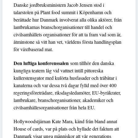
Danske jordbruksministern Jacob Jensen stod i
talarstolen på Plant food summit i Köpenhamn och
berättade hur Danmark involverat alla olika aktörer, från
lantbrukarnas branschorganisationer till handel och
civilsamhällets organisationer för att ta fram vad som är,
åtminstone så vitt han vet, världens första handlingsplan
för växtbaserad mat.
Den luftiga konferenssalen
som tillhör den danska
kungliga teatern låg vid vattnet intill pittoreska
kullerstensgator med kulörta husfasader och träbåtar i
kanalerna och var dessa två dagar fylld med över 400
regeringsföreträdare, riksdagsledamöter, EU-byråkrater,
lantbrukare, branschorganisationer, akademiker och
civilsamhällesorganisationer från hela EU.
Hollywoodstjärnan Kate Mara, känd från bland annat
House of cards, var på plats och hyllade det faktum att
Danmark visar unga människor att vår generations