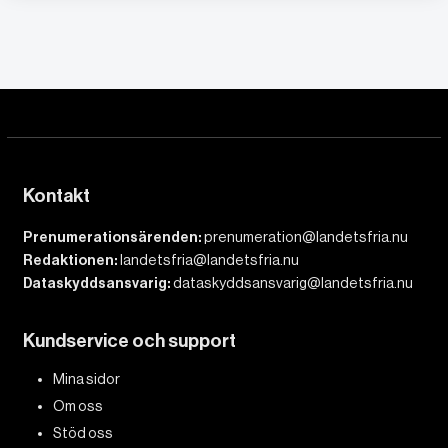
Kontakt
Prenumerationsärenden:
prenumeration@landetsfria.nu
Redaktionen:
landetsfria@landetsfria.nu
Dataskyddsansvarig:
dataskyddsansvarig@landetsfria.nu
Kundservice och support
Mina sidor
Om oss
Stöd oss