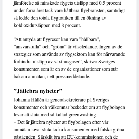
jämförelse så minskade flygets utsläpp med 0,5 procent
under förra året tack vare hållbara flygbränslen, samtidigt
så ledde den totala flygtrafiken till en ökning av
koldioxidutsläppen med 8 procent.
”Att antyda att flygresor kan vara ”hållbara”,
”ansvarsfulla” och ”gröna” är vilseledande. Ingen av de
strategier som används av flygsektorn kan för närvarande
förhindra utsläpp av växthusgaser”, skriver Sveriges
konsumenter, som är en av de organisationer som står
bakom anmälan, i ett pressmeddelande.
”Jättebra nyheter”
Johanna Hållén är generalsekreterare på Sveriges
konsumenter och välkomnar beskedet om att flygbolagen
lovar att sluta med så kallad greenwashing.
– Det är jättebra nyheter att flygbolagen efter vår
anmälan lovar sluta locka konsumenter med falska gröna
påståenden. Särskilt bra att EU-kommissionen och de