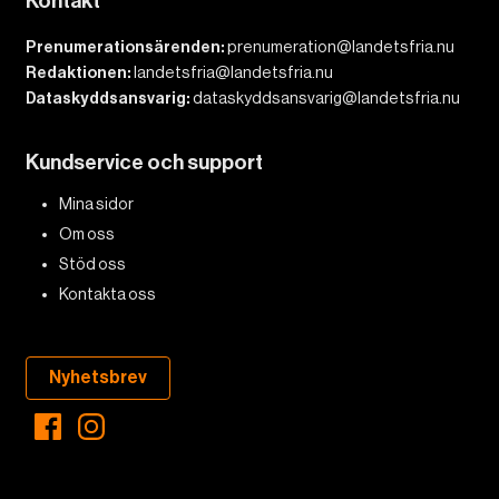
Kontakt
Prenumerationsärenden:
prenumeration@landetsfria.nu
Redaktionen:
landetsfria@landetsfria.nu
Dataskyddsansvarig:
dataskyddsansvarig@landetsfria.nu
Kundservice och support
Mina sidor
Om oss
Stöd oss
Kontakta oss
Nyhetsbrev