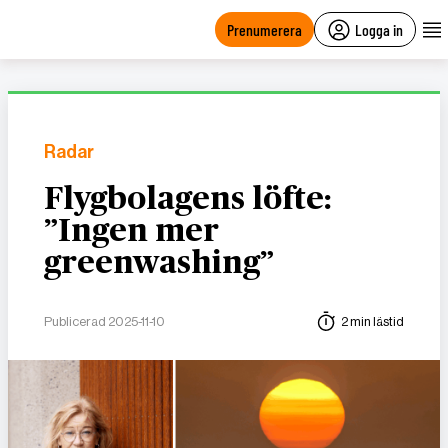
main
content
Prenumerera
Logga in
Radar
Flygbolagens löfte:
”Ingen mer
greenwashing”
Publicerad 2025-11-10
2 min lästid