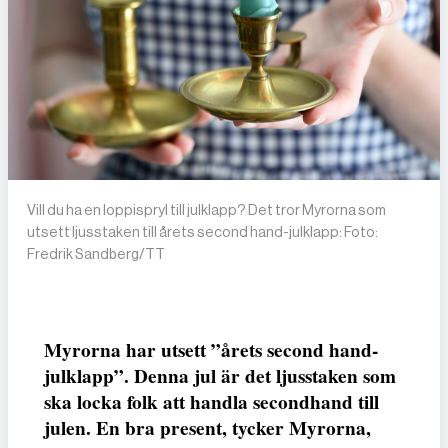
Vill du ha en loppispryl till julklapp? Det tror Myrorna som
utsett ljusstaken till årets second hand-julklapp: Foto:
Fredrik Sandberg/TT
Myrorna har utsett ”årets second hand-
julklapp”. Denna jul är det ljusstaken som
ska locka folk att handla secondhand till
julen. En bra present, tycker Myrorna,