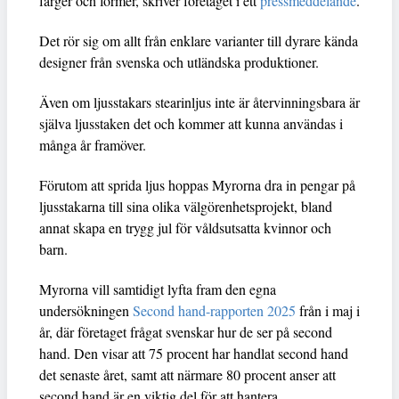
färger och former, skriver företaget i ett
pressmeddelande
.
Det rör sig om allt från enklare varianter till dyrare kända
designer från svenska och utländska produktioner.
Även om ljusstakars stearinljus inte är återvinningsbara är
själva ljusstaken det och kommer att kunna användas i
många år framöver.
Förutom att sprida ljus hoppas Myrorna dra in pengar på
ljusstakarna till sina olika välgörenhetsprojekt, bland
annat skapa en trygg jul för våldsutsatta kvinnor och
barn.
Myrorna vill samtidigt lyfta fram den egna
undersökningen
Second hand-rapporten 2025
från i maj i
år, där företaget frågat svenskar hur de ser på second
hand. Den visar att 75 procent har handlat second hand
det senaste året, samt att närmare 80 procent anser att
second hand är en viktig del för att hantera