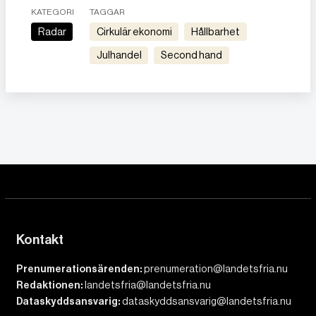
KATEGORI
TAGGAR
Radar
cirkulär ekonomi
Hållbarhet
julhandel
Second hand
Kontakt
Prenumerationsärenden:
prenumeration@landetsfria.nu
Redaktionen:
landetsfria@landetsfria.nu
Dataskyddsansvarig:
dataskyddsansvarig@landetsfria.nu