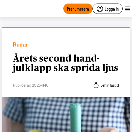
main
content
Prenumerera
Logga in
Radar
Årets second hand-
julklapp ska sprida ljus
Publicerad 2025-11-10
5 min lästid