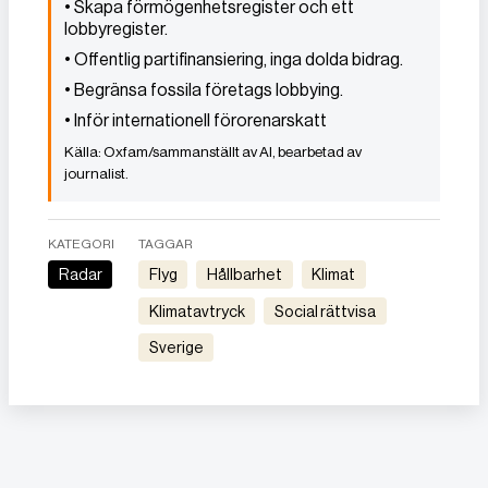
• Skapa förmögenhetsregister och ett
lobbyregister.
• Offentlig partifinansiering, inga dolda bidrag.
• Begränsa fossila företags lobbying.
• Inför internationell förorenarskatt
Oxfam/sammanställt av AI, bearbetad av
journalist.
KATEGORI
TAGGAR
Radar
Flyg
Hållbarhet
Klimat
Klimatavtryck
Social rättvisa
Sverige