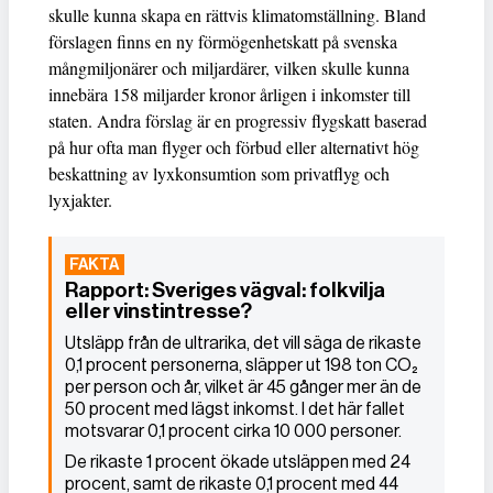
skulle kunna skapa en rättvis klimatomställning. Bland
förslagen finns en ny förmögenhetskatt på svenska
mångmiljonärer och miljardärer, vilken skulle kunna
innebära 158 miljarder kronor årligen i inkomster till
staten. Andra förslag är en progressiv flygskatt baserad
på hur ofta man flyger och förbud eller alternativt hög
beskattning av lyxkonsumtion som privatflyg och
lyxjakter.
Rapport: Sveriges vägval: folkvilja
eller vinstintresse?
Utsläpp från de ultrarika, det vill säga de rikaste
0,1 procent personerna, släpper ut 198 ton CO₂
per person och år, vilket är 45 gånger mer än de
50 procent med lägst inkomst. I det här fallet
motsvarar 0,1 procent cirka 10 000 personer.
De rikaste 1 procent ökade utsläppen med 24
procent, samt de rikaste 0,1 procent med 44