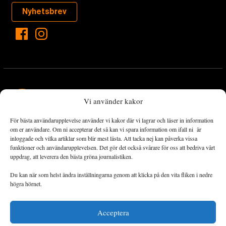
Nyhetsbrev
Vi använder kakor
För bästa användarupplevelse använder vi kakor där vi lagrar och läser in information
Landets Fria Tidning är en nyhetstidning med bred bevakning av
om er användare. Om ni accepterar det så kan vi spara information om ifall ni är
det viktigaste som händer lokalt och globalt och med fokus på
inloggade och vilka artiklar som blir mest lästa. Att tacka nej kan påverka vissa
funktioner och användarupplevelsen. Det gör det också svårare för oss att bedriva vårt
omställningsrörelsen. En omställning till ett hållbart samhälle går
uppdrag, att leverera den bästa gröna journalistiken.
både via starka och lika rättigheter för alla människor, minskade
ekonomiska och sociala klyftor, samt utrymme för allt levande att
Du kan när som helst ändra inställningarna genom att klicka på den vita fliken i nedre
utvecklas och frodas.
högra hörnet.
Acceptera