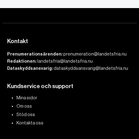
Kontakt
Prenumerationsärenden:
prenumeration@landetsfria.nu
Redaktionen:
landetsfria@landetsfria.nu
Dataskyddsansvarig:
dataskyddsansvarig@landetsfria.nu
Kundservice och support
Mina sidor
Om oss
Stöd oss
Kontakta oss