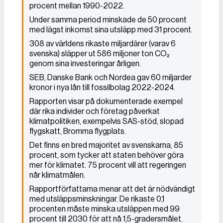
procent mellan 1990-2022.
Under samma period minskade de 50 procent
med lägst inkomst sina utsläpp med 31 procent.
308 av världens rikaste miljardärer (varav 6
svenska) släpper ut 586 miljoner ton CO₂
genom sina investeringar årligen.
SEB, Danske Bank och Nordea gav 60 miljarder
kronor i nya lån till fossilbolag 2022-2024.
Rapporten visar på dokumenterade exempel
där rika individer och företag påverkat
klimatpolitiken, exempelvis SAS-stöd, slopad
flygskatt, Bromma flygplats.
Det finns en bred majoritet av svenskarna, 85
procent, som tycker att staten behöver göra
mer för klimatet. 75 procent vill att regeringen
når klimatmålen.
Rapportförfattarna menar att det är nödvändigt
med utsläppsminskningar. De rikaste 0,1
procenten måste minska utsläppen med 99
procent till 2030 för att nå 1,5-gradersmålet.