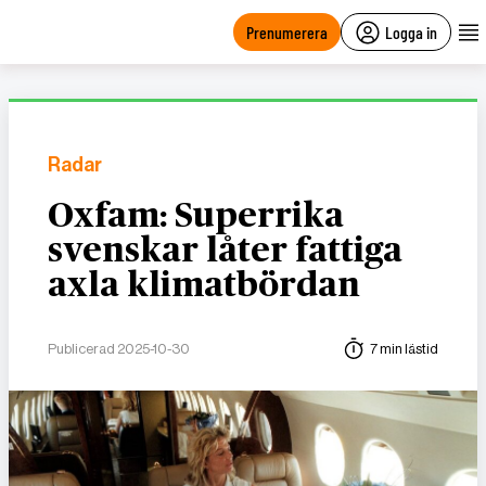
main
content
Prenumerera
Logga in
Radar
Oxfam: Superrika
svenskar låter fattiga
axla klimatbördan
Publicerad 2025-10-30
7 min lästid