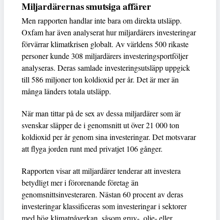
Miljardärernas smutsiga affärer
Men rapporten handlar inte bara om direkta utsläpp.
Oxfam har även analyserat hur miljardärers investeringar
förvärrar klimatkrisen globalt. Av världens 500 rikaste
personer kunde 308 miljardärers investeringsportföljer
analyseras. Deras samlade investeringsutsläpp uppgick
till 586 miljoner ton koldioxid per år. Det är mer än
många länders totala utsläpp.
När man tittar på de sex av dessa miljardärer som är
svenskar släpper de i genomsnitt ut över 21 000 ton
koldioxid per år genom sina investeringar. Det motsvarar
att flyga jorden runt med privatjet 106 gånger.
Rapporten visar att miljardärer tenderar att investera
betydligt mer i förorenande företag än
genomsnittsinvesteraren. Nästan 60 procent av deras
investeringar klassificeras som investeringar i sektorer
med hög klimatpåverkan, såsom gruv-, olje- eller