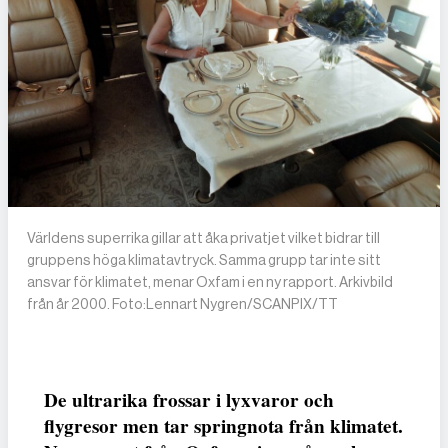
Världens superrika gillar att åka privatjet vilket bidrar till
gruppens höga klimatavtryck. Samma grupp tar inte sitt
ansvar för klimatet, menar Oxfam i en ny rapport. Arkivbild
från år 2000. Foto:Lennart Nygren/SCANPIX/TT
De ultrarika frossar i lyxvaror och
flygresor men tar springnota från klimatet.