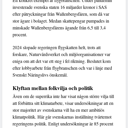
Ett konkret exempel är flygbranschen. Under pandemin
investerade svenska staten 16 miljarder kronor i SAS
efter påtryckningar från Wallenbergsfären, som då var
stor ägare i bolaget. Medan skattepengar pumpades in
minskade Wallenbergsfärens ägande från 6,5 till 3,4
procent.
2024 slopade regeringen flygskatten helt, trots att
forskare, Naturvårdsverket och miljöorganisationer var
eniga om att det var ett steg i fel riktning. Beslutet kom
efter lobbyarbete från flygbranschen och var i linje med
Svenskt Näringslivs önskemål.
Klyftan mellan folkvilja och politik
Även om de superrika inte har visat någon större vilja till
att förbättra sitt klimatarbete, visar undersökningar att en
stor majoritet av svenskarna vill ha en mer ambitiös
klimatpolitik. Här går svenskarnas inställning tvärtemot
regeringens politik. Enligt undersökningar är 85 procent