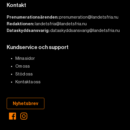
Kontakt
Prenumerationsärenden:
prenumeration@landetsfria.nu
Redaktionen:
landetsfria@landetsfria.nu
Dataskyddsansvarig:
dataskyddsansvarig@landetsfria.nu
Kundservice och support
Mina sidor
Om oss
Stöd oss
Kontakta oss
Nyhetsbrev