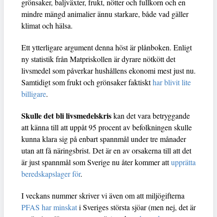
grönsaker, baljväxter, frukt, nötter och fullkorn och en
mindre mängd animalier ännu starkare, både vad gäller
klimat och hälsa.
Ett ytterligare argument denna höst är plånboken. Enligt
ny statistik från Matpriskollen är dyrare nötkött det
livsmedel som påverkar hushållens ekonomi mest just nu.
Samtidigt som frukt och grönsaker faktiskt
har blivit lite
billigare
.
Skulle det bli livsmedelskris
kan det vara betryggande
att känna till att uppåt 95 procent av befolkningen skulle
kunna klara sig på enbart spannmål under tre månader
utan att få näringsbrist. Det är en av orsakerna till att det
är just spannmål som Sverige nu åter kommer att
upprätta
beredskapslager för
.
I veckans nummer skriver vi även om att miljögifterna
PFAS har minskat
i Sveriges största sjöar (men nej, det är