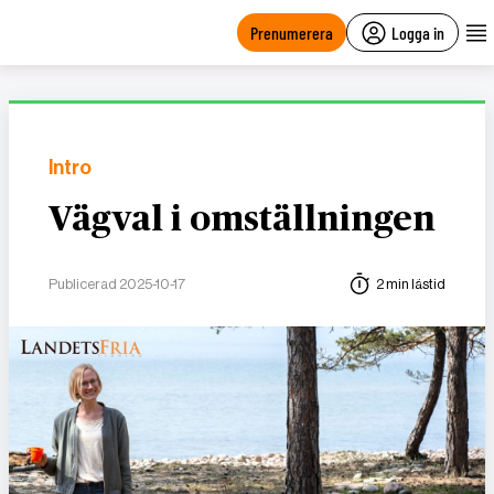
main
content
Prenumerera
Logga in
Intro
Vägval i omställningen
Publicerad 2025-10-17
2 min lästid