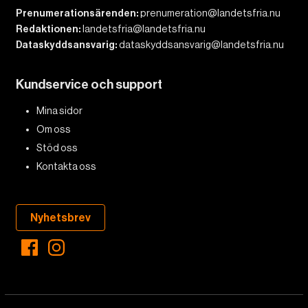
Prenumerationsärenden:
prenumeration@landetsfria.nu
Redaktionen:
landetsfria@landetsfria.nu
Dataskyddsansvarig:
dataskyddsansvarig@landetsfria.nu
Kundservice och support
Mina sidor
Om oss
Stöd oss
Kontakta oss
Nyhetsbrev