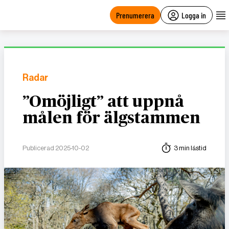
main
content
Prenumerera
Logga in
Radar
”Omöjligt” att uppnå
målen för älgstammen
Publicerad 2025-10-02
3 min lästid