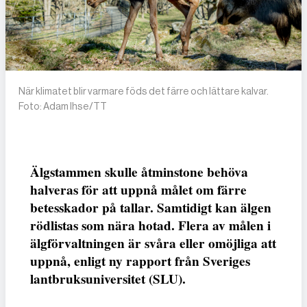
När klimatet blir varmare föds det färre och lättare kalvar.
Foto: Adam Ihse/TT
Älgstammen skulle åtminstone behöva
halveras för att uppnå målet om färre
betesskador på tallar. Samtidigt kan älgen
rödlistas som nära hotad. Flera av målen i
älgförvaltningen är svåra eller omöjliga att
uppnå, enligt ny rapport från Sveriges
lantbruksuniversitet (SLU).