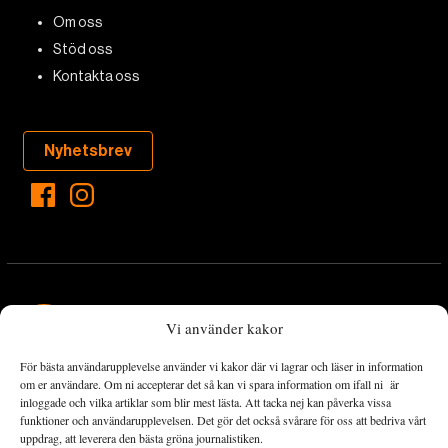
Om oss
Stöd oss
Kontakta oss
Nyhetsbrev
Vi använder kakor
För bästa användarupplevelse använder vi kakor där vi lagrar och läser in information
Landets Fria Tidning är en nyhetstidning med bred bevakning av
om er användare. Om ni accepterar det så kan vi spara information om ifall ni är
det viktigaste som händer lokalt och globalt och med fokus på
inloggade och vilka artiklar som blir mest lästa. Att tacka nej kan påverka vissa
funktioner och användarupplevelsen. Det gör det också svårare för oss att bedriva vårt
omställningsrörelsen. En omställning till ett hållbart samhälle går
uppdrag, att leverera den bästa gröna journalistiken.
både via starka och lika rättigheter för alla människor, minskade