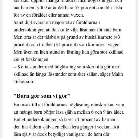
när barnen fyllt 9 år är det bara 55 procent som blir lästa
för av en förälder eller annan vuxen.
Samtidigt svarar en majoritet av föräldrarna i
undersökningen att de skulle vilja läsa mer för sina barn.
Men ofta är det tidsbrist på grund av hushållsarbete (43
procent) och trötthet (31 procent) som kommer i vägen.
Men även en liten stund av läsning kan göra stor skillnad
enligt forskningen.
– Korta stunder med högläsning som sker ofta gör mer
skillnad än långa lässtunder som sker sällan, säger Malin
Tufvesson.
”Barn gör som vi gör”
En orsak till att föräldrarnas högläsning minskar kan vara
att många barn börjar läsa själva mellan 6 och 9 års ålder.
Enligt undersökningen så läser 74 procent av barnen i
den här åldern själva en eller flera gånger i veckan. Att
läsa själv är dock betydligt vanligare i de hem där