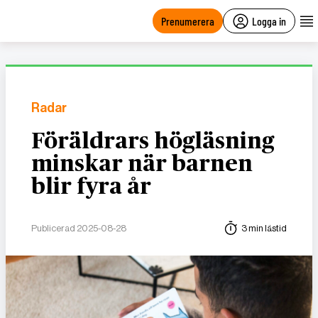
main
content
Prenumerera
Logga in
Radar
Föräldrars högläsning
minskar när barnen
blir fyra år
Publicerad 2025-08-28
3 min lästid