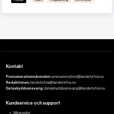
Kontakt
Prenumerationsärenden:
prenumeration@landetsfria.nu
Redaktionen:
landetsfria@landetsfria.nu
Dataskyddsansvarig:
dataskyddsansvarig@landetsfria.nu
Kundservice och support
Mina sidor