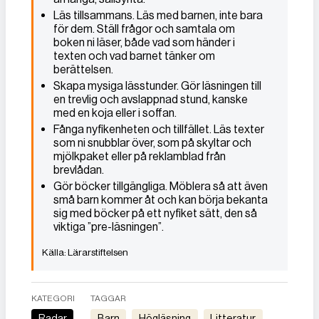
Läs tillsammans. Läs med barnen, inte bara
för dem. Ställ frågor och samtala om
boken ni läser, både vad som händer i
texten och vad barnet tänker om
berättelsen.
Skapa mysiga lässtunder. Gör läsningen till
en trevlig och avslappnad stund, kanske
med en koja eller i soffan.
Fånga nyfikenheten och tillfället. Läs texter
som ni snubblar över, som på skyltar och
mjölkpaket eller på reklamblad från
brevlådan.
Gör böcker tillgängliga. Möblera så att även
små barn kommer åt och kan börja bekanta
sig med böcker på ett nyfiket sätt, den så
viktiga ”pre-läsningen”.
Lärarstiftelsen
KATEGORI
TAGGAR
Radar
Barn
Högläsning
Litteratur