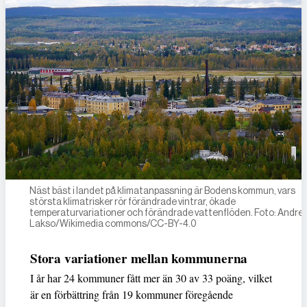
Näst bäst i landet på klimatanpassning är Bodens kommun, vars
största klimatrisker rör förändrade vintrar, ökade
temperaturvariationer och förändrade vattenflöden. Foto: Andre
Lakso/Wikimedia commons/CC-BY-4.0
Stora variationer mellan kommunerna
I år har 24 kommuner fått mer än 30 av 33 poäng, vilket
är en förbättring från 19 kommuner föregående