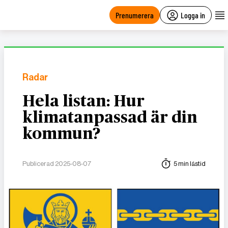
main
content
Prenumerera
Logga in
Radar
Hela listan: Hur
klimatanpassad är din
kommun?
Publicerad 2025-08-07
5 min lästid