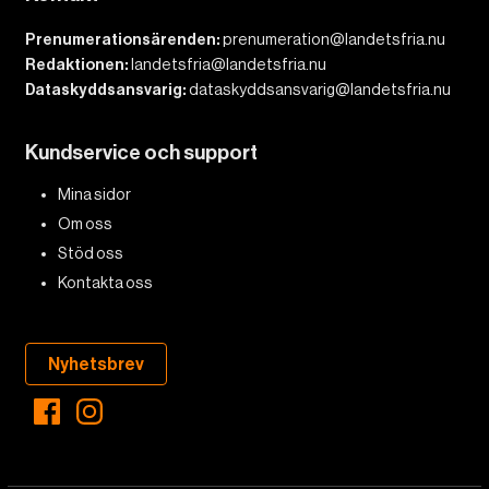
Prenumerationsärenden:
prenumeration@landetsfria.nu
Redaktionen:
landetsfria@landetsfria.nu
Dataskyddsansvarig:
dataskyddsansvarig@landetsfria.nu
Kundservice och support
Mina sidor
Om oss
Stöd oss
Kontakta oss
Nyhetsbrev