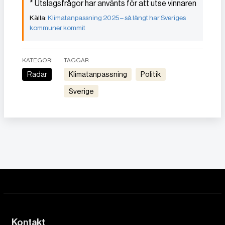
* Utslagsfrågor har använts för att utse vinnaren
Klimatanpassning 2025 – så långt har Sveriges
kommuner kommit
KATEGORI
TAGGAR
Radar
Klimatanpassning
Politik
Sverige
Kontakt