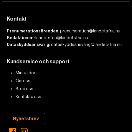
Kontakt
Prenumerationsärenden:
prenumeration@landetsfria.nu
Redaktionen:
landetsfria@landetsfria.nu
Dataskyddsansvarig:
dataskyddsansvarig@landetsfria.nu
Kundservice och support
Mina sidor
Om oss
Stöd oss
Kontakta oss
Nyhetsbrev