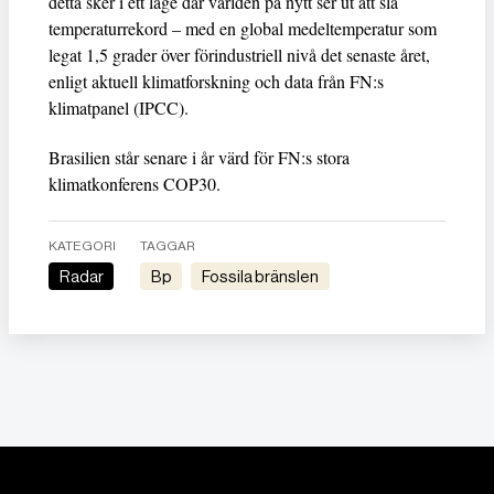
detta sker i ett läge där världen på nytt ser ut att slå
temperaturrekord – med en global medeltemperatur som
legat 1,5 grader över förindustriell nivå det senaste året,
enligt aktuell klimatforskning och data från FN:s
klimatpanel (IPCC).
Brasilien står senare i år värd för FN:s stora
klimatkonferens COP30.
KATEGORI
TAGGAR
Radar
bp
fossila bränslen