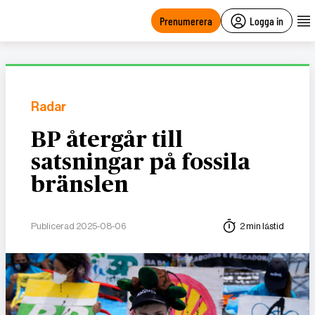
main
content
Prenumerera
Logga in
Radar
BP återgår till
satsningar på fossila
bränslen
Publicerad 2025-08-06
2 min lästid