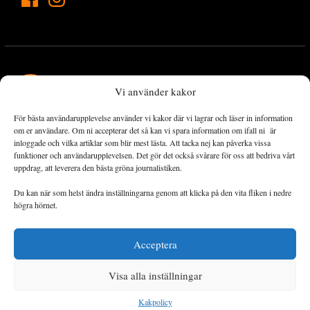
Vi använder kakor
För bästa användarupplevelse använder vi kakor där vi lagrar och läser in information
Landets Fria Tidning är en nyhetstidning med bred bevakning av
om er användare. Om ni accepterar det så kan vi spara information om ifall ni är
det viktigaste som händer lokalt och globalt och med fokus på
inloggade och vilka artiklar som blir mest lästa. Att tacka nej kan påverka vissa
funktioner och användarupplevelsen. Det gör det också svårare för oss att bedriva vårt
omställningsrörelsen. En omställning till ett hållbart samhälle går
uppdrag, att leverera den bästa gröna journalistiken.
både via starka och lika rättigheter för alla människor, minskade
ekonomiska och sociala klyftor, samt utrymme för allt levande att
Du kan när som helst ändra inställningarna genom att klicka på den vita fliken i nedre
utvecklas och frodas.
högra hörnet.
Acceptera
Personuppgiftsbehandling och cookies
Sidkarta
Visa alla inställningar
© 2014–2026 Landets Fria
Kakpolicy