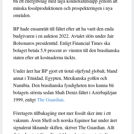
bli ett energibolag med låga koldioxidutsläpp genom att
minska fossilproduktionen och prospekteringen i nya
områden.
BP hade ensamrätt till fältet efter att ha varit den enda
budgivaren i en auktion 2022. Avtalet slöts under Jair
Bolsonaros presidenttid. Enligt Financial Times ska
bolaget betala 5,9 procent av vinsten till den brasilianska
staten efter att kostnaderna täckts.
Under året har BP gjort ett tiotal oljefynd globalt, bland
annat i Trinidad, Egypten, Mexikanska golfen och
Namibia. Den brasilianska fyndigheten tros kunna bli
bolagets största sedan Shah Deniz-fältet i Azerbajdzjan
1999, enligt
The Guardian
.
Företagets tillbakagång mot mer fossilt sker inte i ett
vakuum. Även Shell och norska Equinor har under året
signalerat liknande skiften, skriver The Guardian. Allt