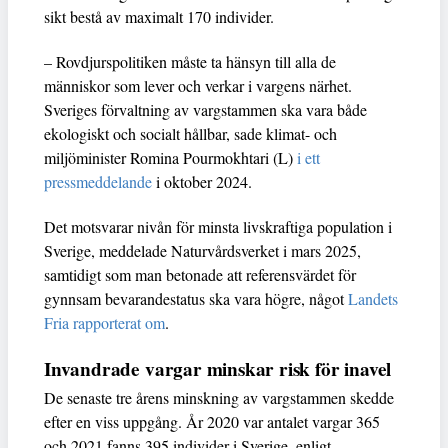
sikt bestå av maximalt 170 individer.
– Rovdjurspolitiken måste ta hänsyn till alla de
människor som lever och verkar i vargens närhet.
Sveriges förvaltning av vargstammen ska vara både
ekologiskt och socialt hållbar, sade klimat- och
miljöminister Romina Pourmokhtari (L)
i ett
pressmeddelande
i oktober 2024.
Det motsvarar nivån för minsta livskraftiga population i
Sverige, meddelade Naturvårdsverket i mars 2025,
samtidigt som man betonade att referensvärdet för
gynnsam bevarandestatus ska vara högre, något
Landets
Fria rapporterat om
.
Invandrade vargar minskar risk för inavel
De senaste tre årens minskning av vargstammen skedde
efter en viss uppgång. År 2020 var antalet vargar 365
och 2021 fanns 395 individer i Sverige, enligt