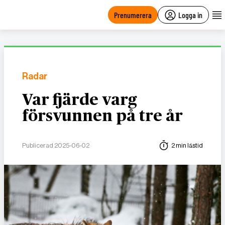
main
content
Prenumerera
Logga in
Radar
Var fjärde varg
försvunnen på tre år
Publicerad 2025-06-02
2 min lästid