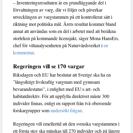
– Inventeringsresultaten är en grundläggande del i
förvaltningen av varg, där vi följer och påverkar
utvecklingen av vargstammen på ett kontrollerat sätt i
riktning mot politiska mål. Årets resultat kommer bland
annat att användas som en del i arbetet med att beräkna
storleken på kommande licensjakt, säger Mona HansErs,
chef för viltanalysenheten på Naturvårdsverket i
en
kommentar
.
Regeringen vill se 170 vargar
Riksdagen och EU har beslutat att Sverige ska ha en
”långsiktigt livskraftig vargstam med gynnsam
bevarandestatus”, i enlighet med EU:s art- och
habitatdirektiv. För att uppfylla direktivet måste 300
individer finnas, enligt en rapport från två oberoende
forskargrupper som
undersökt frågan
.
Regeringen vill emellertid att den svenska vargstammen i
ett första steg ska minskas till 270 individer och på längre