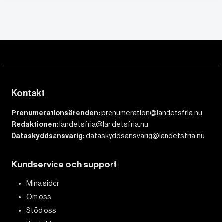
Kontakt
Prenumerationsärenden:
prenumeration@landetsfria.nu
Redaktionen:
landetsfria@landetsfria.nu
Dataskyddsansvarig:
dataskyddsansvarig@landetsfria.nu
Kundservice och support
Mina sidor
Om oss
Stöd oss