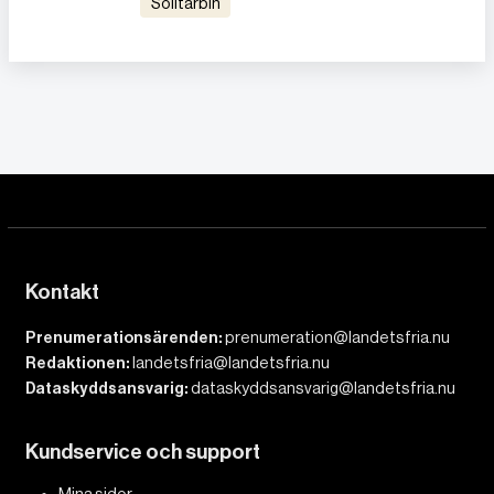
solitärbin
Kontakt
Prenumerationsärenden:
prenumeration@landetsfria.nu
Redaktionen:
landetsfria@landetsfria.nu
Dataskyddsansvarig:
dataskyddsansvarig@landetsfria.nu
Kundservice och support
Mina sidor