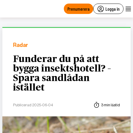
main
content
Prenumerera
Logga in
Radar
Funderar du på att
bygga insektshotell? –
Spara sandlådan
istället
Publicerad 2025-06-04
3 min lästid