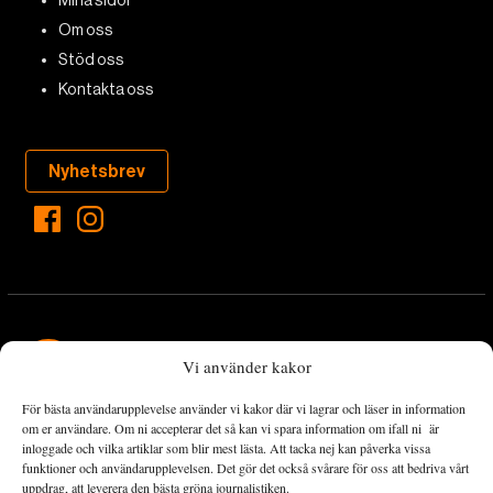
Om oss
Stöd oss
Kontakta oss
Nyhetsbrev
Vi använder kakor
För bästa användarupplevelse använder vi kakor där vi lagrar och läser in information
Landets Fria Tidning är en nyhetstidning med bred bevakning av
om er användare. Om ni accepterar det så kan vi spara information om ifall ni är
det viktigaste som händer lokalt och globalt och med fokus på
inloggade och vilka artiklar som blir mest lästa. Att tacka nej kan påverka vissa
funktioner och användarupplevelsen. Det gör det också svårare för oss att bedriva vårt
omställningsrörelsen. En omställning till ett hållbart samhälle går
uppdrag, att leverera den bästa gröna journalistiken.