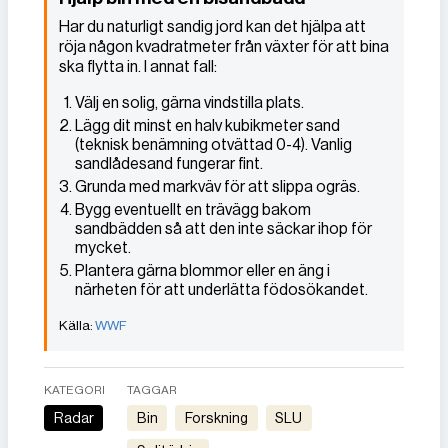
Har du naturligt sandig jord kan det hjälpa att
röja någon kvadratmeter från växter för att bina
ska flytta in. I annat fall:
Välj en solig, gärna vindstilla plats.
Lägg dit minst en halv kubikmeter sand
(teknisk benämning otvättad 0-4). Vanlig
sandlådesand fungerar fint.
Grunda med markväv för att slippa ogräs.
Bygg eventuellt en trävägg bakom
sandbädden så att den inte säckar ihop för
mycket.
Plantera gärna blommor eller en äng i
närheten för att underlätta födosökandet.
WWF
KATEGORI
TAGGAR
Radar
Bin
Forskning
SLU