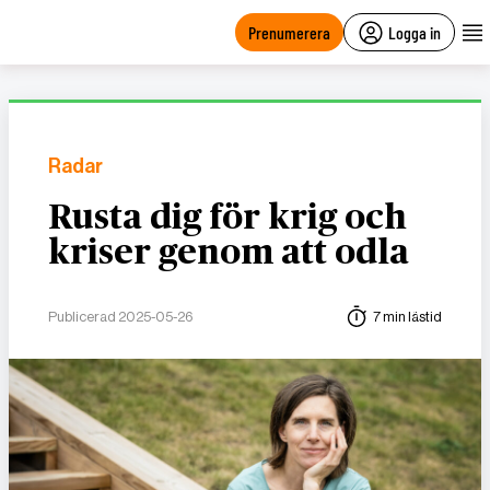
main
content
Prenumerera
Logga in
Radar
Rusta dig för krig och
kriser genom att odla
Publicerad 2025-05-26
7 min lästid