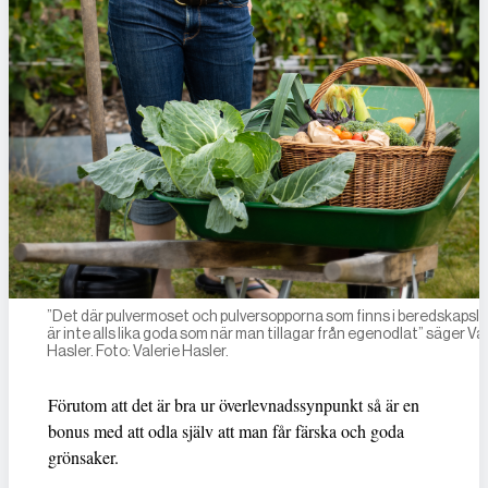
”Det där pulvermoset och pulversopporna som finns i beredskapsl
är inte alls lika goda som när man tillagar från egenodlat” säger Va
Hasler. Foto: Valerie Hasler.
Förutom att det är bra ur överlevnadssynpunkt så är en
bonus med att odla själv att man får färska och goda
grönsaker.