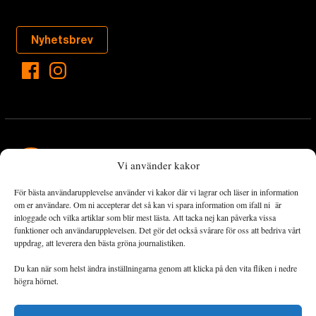
Nyhetsbrev
Vi använder kakor
För bästa användarupplevelse använder vi kakor där vi lagrar och läser in information
Landets Fria Tidning är en nyhetstidning med bred bevakning av
om er användare. Om ni accepterar det så kan vi spara information om ifall ni är
det viktigaste som händer lokalt och globalt och med fokus på
inloggade och vilka artiklar som blir mest lästa. Att tacka nej kan påverka vissa
funktioner och användarupplevelsen. Det gör det också svårare för oss att bedriva vårt
omställningsrörelsen. En omställning till ett hållbart samhälle går
uppdrag, att leverera den bästa gröna journalistiken.
både via starka och lika rättigheter för alla människor, minskade
ekonomiska och sociala klyftor, samt utrymme för allt levande att
Du kan när som helst ändra inställningarna genom att klicka på den vita fliken i nedre
utvecklas och frodas.
högra hörnet.