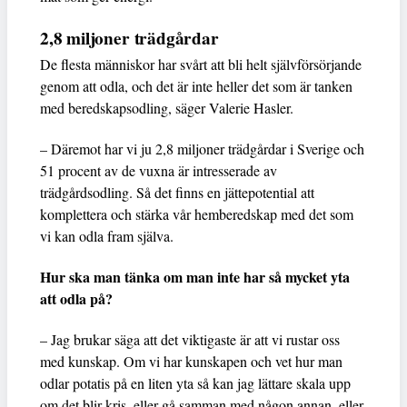
2,8 miljoner trädgårdar
De flesta människor har svårt att bli helt självförsörjande
genom att odla, och det är inte heller det som är tanken
med beredskapsodling, säger Valerie Hasler.
– Däremot har vi ju 2,8 miljoner trädgårdar i Sverige och
51 procent av de vuxna är intresserade av
trädgårdsodling. Så det finns en jättepotential att
komplettera och stärka vår hemberedskap med det som
vi kan odla fram själva.
Hur ska man tänka om man inte har så mycket yta
att odla på?
– Jag brukar säga att det viktigaste är att vi rustar oss
med kunskap. Om vi har kunskapen och vet hur man
odlar potatis på en liten yta så kan jag lättare skala upp
om det blir kris, eller gå samman med någon annan, eller