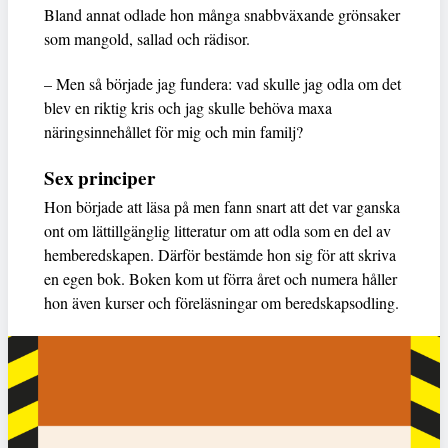
Bland annat odlade hon många snabbväxande grönsaker
som mangold, sallad och rädisor.
– Men så började jag fundera: vad skulle jag odla om det
blev en riktig kris och jag skulle behöva maxa
näringsinnehållet för mig och min familj?
Sex principer
Hon började att läsa på men fann snart att det var ganska
ont om lättillgänglig litteratur om att odla som en del av
hemberedskapen. Därför bestämde hon sig för att skriva
en egen bok. Boken kom ut förra året och numera håller
hon även kurser och föreläsningar om beredskapsodling.