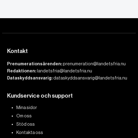
Kontakt
Prenumerationsärenden:
prenumeration@landetsfria.nu
Redaktionen:
landetsfria@landetsfria.nu
Dataskyddsansvarig:
dataskyddsansvarig@landetsfria.nu
Kundservice och support
Mina sidor
Om oss
Stöd oss
Kontakta oss