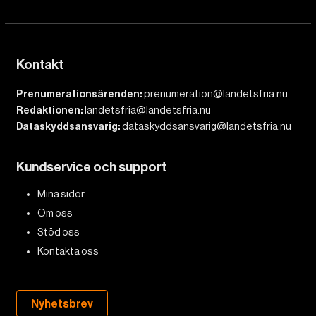
Kontakt
Prenumerationsärenden:
prenumeration@landetsfria.nu
Redaktionen:
landetsfria@landetsfria.nu
Dataskyddsansvarig:
dataskyddsansvarig@landetsfria.nu
Kundservice och support
Mina sidor
Om oss
Stöd oss
Kontakta oss
Nyhetsbrev