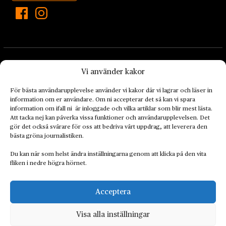
Vi använder kakor
För bästa användarupplevelse använder vi kakor där vi lagrar och läser in
information om er användare. Om ni accepterar det så kan vi spara
Landets Fria Tidning är en nyhetstidning med bred bevakning av
information om ifall ni är inloggade och vilka artiklar som blir mest lästa.
det viktigaste som händer lokalt och globalt och med fokus på
Att tacka nej kan påverka vissa funktioner och användarupplevelsen. Det
omställningsrörelsen. En omställning till ett hållbart samhälle går
gör det också svårare för oss att bedriva vårt uppdrag, att leverera den
bästa gröna journalistiken.
både via starka och lika rättigheter för alla människor, minskade
ekonomiska och sociala klyftor, samt utrymme för allt levande att
Du kan när som helst ändra inställningarna genom att klicka på den vita
utvecklas och frodas.
fliken i nedre högra hörnet.
Acceptera
Personuppgiftsbehandling och cookies
Sidkarta
Visa alla inställningar
© 2014–2026 Landets Fria