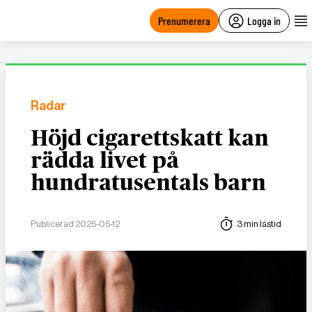
main
content
Prenumerera
Logga in
Radar
Höjd cigarettskatt kan
rädda livet på
hundratusentals barn
Publicerad 2025-05-12
3 min lästid