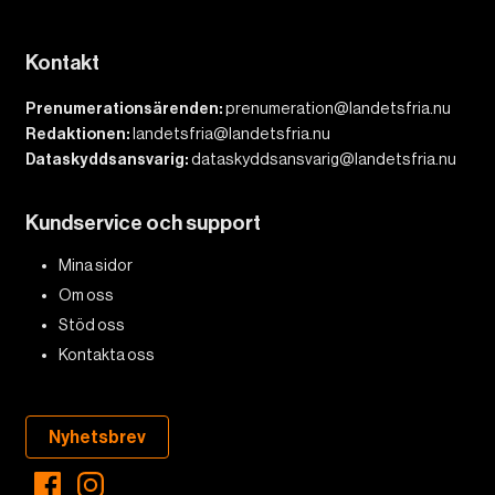
Kontakt
Prenumerationsärenden:
prenumeration@landetsfria.nu
Redaktionen:
landetsfria@landetsfria.nu
Dataskyddsansvarig:
dataskyddsansvarig@landetsfria.nu
Kundservice och support
Mina sidor
Om oss
Stöd oss
Kontakta oss
Nyhetsbrev