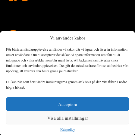
Vi använder kakor
För bästa användarupplevelse använder vi kakor där vi lagrar och läser in information
Landets Fria Tidning är en nyhetstidning med bred bevakning av
om er användare. Om ni accepterar det så kan vi spara information om ifall ni är
det viktigaste som händer lokalt och globalt och med fokus på
inloggade och vilka artiklar som blir mest lästa. Att tacka nej kan påverka vissa
funktioner och användarupplevelsen. Det gör det också svårare för oss att bedriva vårt
omställningsrörelsen. En omställning till ett hållbart samhälle går
uppdrag, att leverera den bästa gröna journalistiken.
både via starka och lika rättigheter för alla människor, minskade
ekonomiska och sociala klyftor, samt utrymme för allt levande att
Du kan när som helst ändra inställningarna genom att klicka på den vita fliken i nedre
utvecklas och frodas.
högra hörnet.
Acceptera
Personuppgiftsbehandling och cookies
Sidkarta
Visa alla inställningar
© 2014–2026 Landets Fria
Kakpolicy