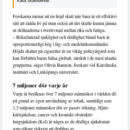
Skatteverket.
Forskarna menar att en höjd skatt inte bara är ett effektivt
sätt att rädda liv på utan också att det skulle kunna jämna
ut skillnaderna i överlevnad mellan rika och fattiga.
– Rökrelaterad sjuklighet och dödlighet bland barn är
oproportionerligt hög i låg- och medelinkomstländer.
Höjda skatter på cigaretter är en viktig policyåtgärd som
kan förbättra barns hälsa globalt, särskilt i de mest utsatta
grupperna, säger Olivia Bannon, forskare vid Karolinska
institutet och Linköpings universitet.
7 miljoner dör varje år
Varje år beräknas över 7 miljoner människor i världen dö
på grund av egen användning av tobak, samtidigt som
1,3 miljoner människor dör av passiv rökning. Hjärt-
kärlsjukdom, cancer och kroniskt obstruktiv
lungsjukdom (Kol) är några av de dödliga sjukdomar
som rökare riskerar att drabbas av.