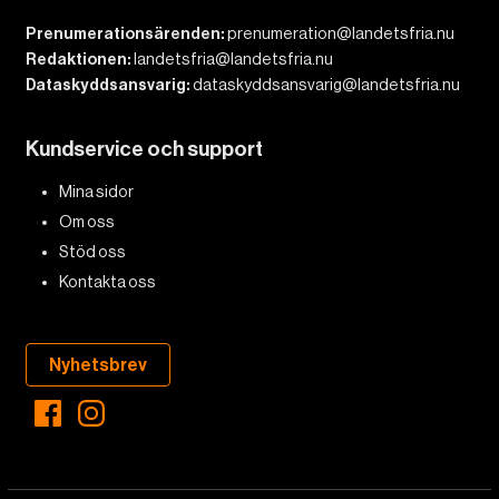
Prenumerationsärenden:
prenumeration@landetsfria.nu
Redaktionen:
landetsfria@landetsfria.nu
Dataskyddsansvarig:
dataskyddsansvarig@landetsfria.nu
Kundservice och support
Mina sidor
Om oss
Stöd oss
Kontakta oss
Nyhetsbrev