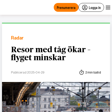
main
content
Prenumerera
Logga in
Radar
Resor med tåg ökar –
flyget minskar
Publicerad 2025-04-29
2 min lästid