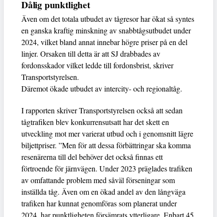
Dålig punktlighet
Även om det totala utbudet av tågresor har ökat så syntes
en ganska kraftig minskning av snabbtågsutbudet under
2024, vilket bland annat innebar högre priser på en del
linjer. Orsaken till detta är att SJ drabbades av
fordonsskador vilket ledde till fordonsbrist, skriver
Transportstyrelsen.
Däremot ökade utbudet av intercity- och regionaltåg.
I rapporten skriver Transportstyrelsen också att sedan
tågtrafiken blev konkurrensutsatt har det skett en
utveckling mot mer varierat utbud och i genomsnitt lägre
biljettpriser. ”Men för att dessa förbättringar ska komma
resenärerna till del behöver det också finnas ett
förtroende för järnvägen. Under 2023 präglades trafiken
av omfattande problem med såväl förseningar som
inställda tåg. Även om en ökad andel av den långväga
trafiken har kunnat genomföras som planerat under
2024, har punktligheten försämrats ytterligare. Enbart 45