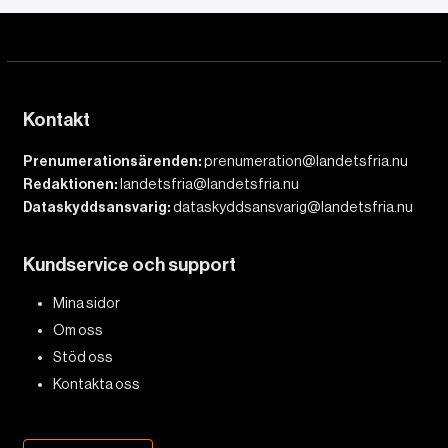
Kontakt
Prenumerationsärenden:
prenumeration@landetsfria.nu
Redaktionen:
landetsfria@landetsfria.nu
Dataskyddsansvarig:
dataskyddsansvarig@landetsfria.nu
Kundservice och support
Mina sidor
Om oss
Stöd oss
Kontakta oss