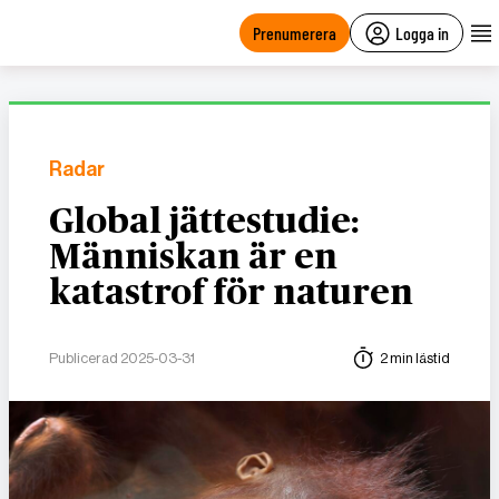
main
content
Prenumerera
Logga in
Radar
Global jättestudie:
Människan är en
katastrof för naturen
Publicerad 2025-03-31
2 min lästid