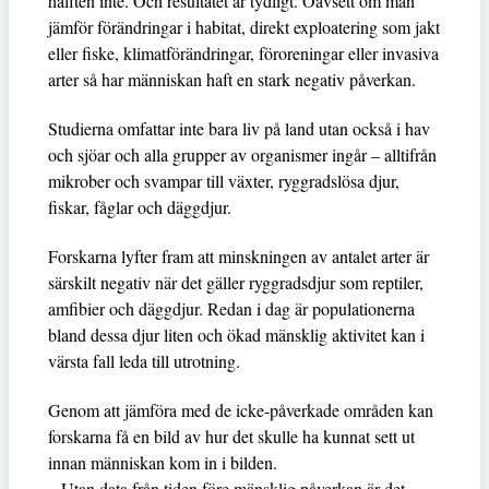
hälften inte. Och resultatet är tydligt. Oavsett om man
jämför förändringar i habitat, direkt exploatering som jakt
eller fiske, klimatförändringar, föroreningar eller invasiva
arter så har människan haft en stark negativ påverkan.
Studierna omfattar inte bara liv på land utan också i hav
och sjöar och alla grupper av organismer ingår – alltifrån
mikrober och svampar till växter, ryggradslösa djur,
fiskar, fåglar och däggdjur.
Forskarna lyfter fram att minskningen av antalet arter är
särskilt negativ när det gäller ryggradsdjur som reptiler,
amfibier och däggdjur. Redan i dag är populationerna
bland dessa djur liten och ökad mänsklig aktivitet kan i
värsta fall leda till utrotning.
Genom att jämföra med de icke-påverkade områden kan
forskarna få en bild av hur det skulle ha kunnat sett ut
innan människan kom in i bilden.
– Utan data från tiden före mänsklig påverkan är det