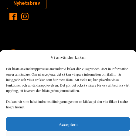
Nyhetsbrev
Vi använder kakor
För bästa användarupplevelse använder vi kakor där vi lagrar och läser in information
Landets Fria Tidning är en nyhetstidning med bred bevakning av
om er användare. Om ni accepterar det så kan vi spara information om ifall ni är
det viktigaste som händer lokalt och globalt och med fokus på
inloggade och vilka artiklar som blir mest lästa. Att tacka nej kan påverka vissa
funktioner och användarupplevelsen. Det gör det också svårare för oss att bedriva vårt
omställningsrörelsen. En omställning till ett hållbart samhälle går
uppdrag, att leverera den bästa gröna journalistiken.
både via starka och lika rättigheter för alla människor, minskade
ekonomiska och sociala klyftor, samt utrymme för allt levande att
Du kan när som helst ändra inställningarna genom att klicka på den vita fliken i nedre
utvecklas och frodas.
högra hörnet.
Acceptera
Personuppgiftsbehandling och cookies
Sidkarta