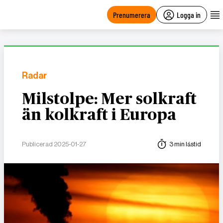
main
content
Prenumerera
Logga in
Radar
Milstolpe: Mer solkraft
än kolkraft i Europa
Publicerad 2025-01-27
3 min lästid