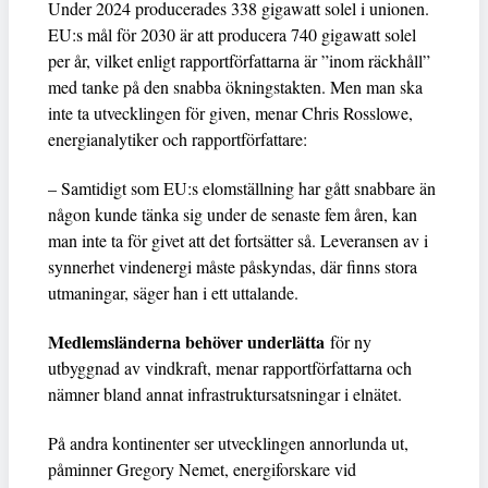
Under 2024 producerades 338 gigawatt solel i unionen.
EU:s mål för 2030 är att producera 740 gigawatt solel
per år, vilket enligt rapportförfattarna är ”inom räckhåll”
med tanke på den snabba ökningstakten. Men man ska
inte ta utvecklingen för given, menar Chris Rosslowe,
energianalytiker och rapportförfattare:
– Samtidigt som EU:s elomställning har gått snabbare än
någon kunde tänka sig under de senaste fem åren, kan
man inte ta för givet att det fortsätter så. Leveransen av i
synnerhet vindenergi måste påskyndas, där finns stora
utmaningar, säger han i ett uttalande.
Medlemsländerna behöver underlätta
för ny
utbyggnad av vindkraft, menar rapportförfattarna och
nämner bland annat infrastruktursatsningar i elnätet.
På andra kontinenter ser utvecklingen annorlunda ut,
påminner Gregory Nemet, energiforskare vid