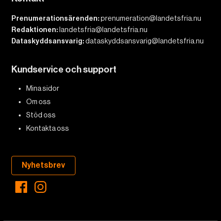
Prenumerationsärenden:
prenumeration@landetsfria.nu
Redaktionen:
landetsfria@landetsfria.nu
Dataskyddsansvarig:
dataskyddsansvarig@landetsfria.nu
Kundservice och support
Mina sidor
Om oss
Stöd oss
Kontakta oss
Nyhetsbrev