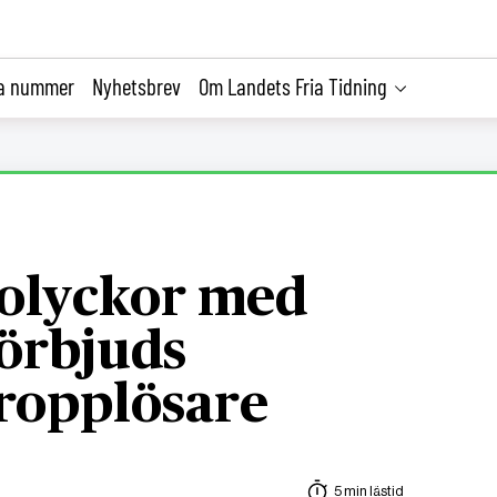
la nummer
Nyhetsbrev
Om Landets Fria Tidning
a olyckor med
förbjuds
ropplösare
5 min lästid