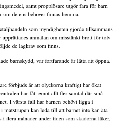
ngsmedel, samt propplösare utgör fara för barn
er om de ens behöver finnas hemma.
detaljhandeln som myndigheten gjorde tillsammans
upprättades anmälan om misstänkt brott för tolv
följde de lagkrav som finns.
hade barnskydd, var fortfarande är lätta att öppna.
are förbjuds är att olyckorna kraftigt har ökat
entralen har fått emot allt fler samtal där små
net. I värsta fall har barnen behövt ligga i
 i matstrupen kan leda till att barnet inte kan äta
i flera månader under tiden som skadorna läker,
.