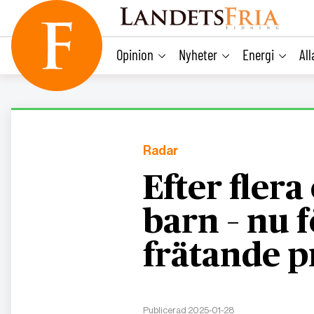
main
content
Opinion
Nyheter
Energi
Al
Radar
Efter fler
barn – nu 
frätande p
Publicerad 2025-01-28