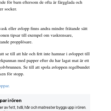
de för barn eftersom de ofta är färgglada och
er socker.
ask eller avlopp finns andra mindre frätande sätt
ionen tipsar till exempel om vaskrensare,
ätande propplösare.
tt se till att hår och fett inte hamnar i avloppet till
stekpannan med papper efter du har lagat mat är ett
golvbrunnen. Se till att spola avloppen regelbundet
ken för stopp.
oppar.
par i rören
r av fett, tvål, hår och matrester byggs upp i rören.