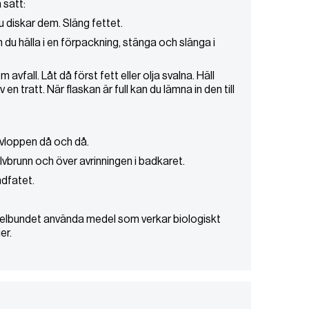
 sätt:
u diskar dem. Släng fettet.
 du hälla i en förpackning, stänga och slänga i
vfall. Låt då först fett eller olja svalna. Häll
en tratt. När flaskan är full kan du lämna in den till
avloppen då och då.
lvbrunn och över avrinningen i badkaret.
dfatet.
elbundet använda medel som verkar biologiskt
er.