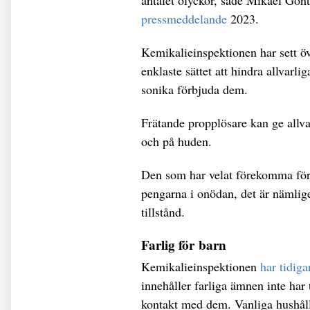
antalet olyckor, sade Mikael Gont
pressmeddelande
2023.
Kemikalieinspektionen har sett öve
enklaste sättet att hindra allvarli
sonika förbjuda dem.
Frätande propplösare kan ge allv
och på huden.
Den som har velat förekomma för
pengarna i onödan, det är nämlig
tillstånd.
Farlig för barn
Kemikalieinspektionen
har tidiga
innehåller farliga ämnen inte har 
kontakt med dem. Vanliga hushåll