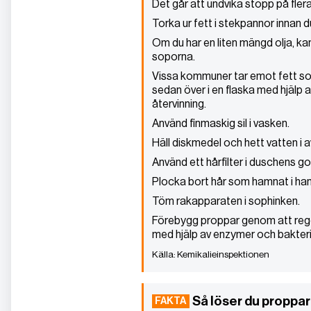
Det går att undvika stopp på flera
Torka ur fett i stekpannor innan d
Om du har en liten mängd olja, kan
soporna.
Vissa kommuner tar emot fett som a
sedan över i en flaska med hjälp av 
återvinning.
Använd finmaskig sil i vasken.
Häll diskmedel och hett vatten i 
Använd ett hårfilter i duschens go
Plocka bort hår som hamnat i han
Töm rakapparaten i sophinken.
Förebygg proppar genom att reg
med hjälp av enzymer och bakteri
Kemikalieinspektionen
Så löser du proppar