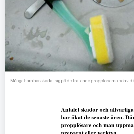
Många barn har skadat sig på de frätande propplösarna och vid å
Antalet skador och allvarlig
har ökat de senaste åren. Där
propplösare och man uppmana
preparat eller verktyg.