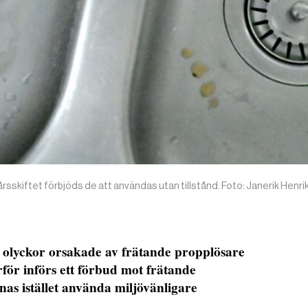
rsskiftet förbjöds de att användas utan tillstånd. Foto: Janerik Henr
a olyckor orsakade av frätande propplösare
för införs ett förbud mot frätande
s istället använda miljövänligare