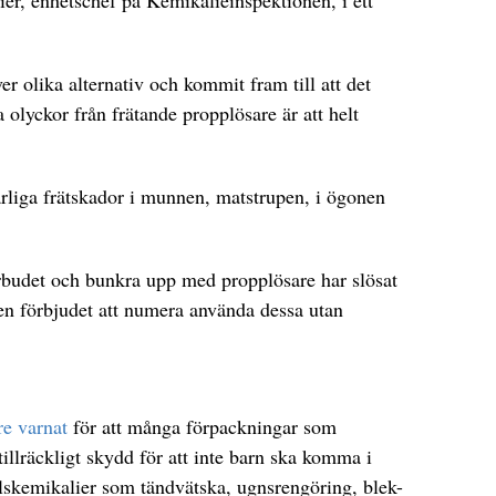
ier, enhetschef på Kemikalieinspektionen, i ett
r olika alternativ och kommit fram till att det
ga olyckor från frätande propplösare är att helt
arliga frätskador i munnen, matstrupen, i ögonen
budet och bunkra upp med propplösare har slösat
en förbjudet att numera använda dessa utan
re varnat
för att många förpackningar som
tillräckligt skydd för att inte barn ska komma i
skemikalier som tändvätska, ugnsrengöring, blek-