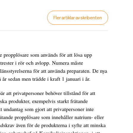
Fler artiklar av skribenten
de propplösare som används för att lösa upp
matrester i rör och avlopp. Numera måste
 länsstyrelserna för att använda preparaten. De nya
år sedan men trädde i kraft 1 januari i år.
är att privatpersoner behöver tillstånd för att
iska produkter, exempelvis starkt frätande
tt undantag som gjort att privatpersoner inte
rätande propplösare som innehåller natrium- eller
ndskrav även för de produkterna i syfte att minska