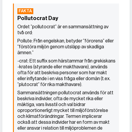
Pollutocrat Day
Ordet ”pollutocrat” är en sammansättning av
två ord:
Pollute: Från engelskan, betyder ”förorena” eller
”förstöra miljön genom utsläpp av skadliga
ämnen.”
-crat: Ett suffix som härstammar från grekiskans
-krates (styrande eller makthavare), används
ofta för att beskriva personer som har makt
eller inflytande i en viss fråga eller domän (t.ex.
”plutocrat” för rika makthavare).
Sammansättningen pollutocrat används för att
beskriva individer, ofta de mycket rika eller
mäktiga, vars livsstil och val bidrar
oproportionerligt mycket till miljöförstörelse
och klimatförändringar. Termen implicerar
också att dessa individer har en form av makt
eller ansvar i relation till miljöproblemen de