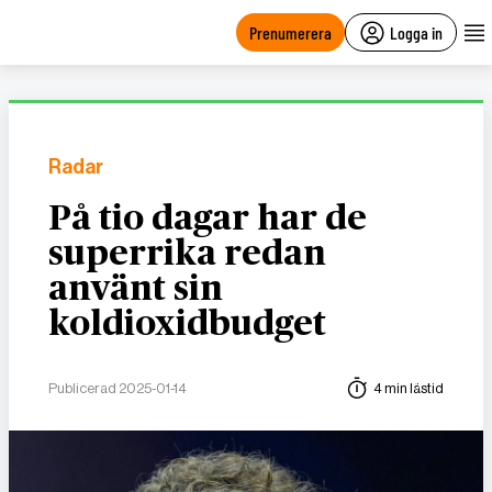
main
content
Prenumerera
Logga in
Radar
På tio dagar har de
superrika redan
använt sin
koldioxidbudget
Publicerad 2025-01-14
4 min lästid