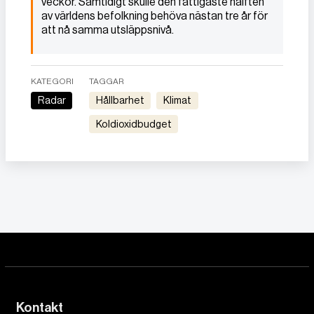
veckor. Samtidigt skulle den fattigaste hälften
av världens befolkning behöva nästan tre år för
att nå samma utsläppsnivå.
KATEGORI
TAGGAR
Radar
Hållbarhet
Klimat
Koldioxidbudget
Kontakt