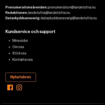
Prenumerationsärenden:
prenumeration@landetsfria.nu
Redaktionen:
landetsfria@landetsfria.nu
Dataskyddsansvarig:
dataskyddsansvarig@landetsfria.nu
Kundservice och support
Mina sidor
Om oss
Stöd oss
Kontakta oss
Nyhetsbrev