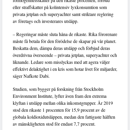
förmögenhetsskatter på den rikaste procenten, förbud
eller straffskatter på kolintensiv lyxkonsumtion som
privata jetplan och superyachter samt striktare reglering
av företags och investerares utsläpp.
– Regeringar måste sluta håna de rikaste. Rika förorenare
måste få betala för den förödelse de skapar på vår planet.
Beskatta dem, dämpa deras utsläpp och förbjud deras
överdrivna överseende – privata jetplan, superyachter och
liknande. Ledare som misslyckas med att agera väljer
effektivt delaktighet i en kris som hotar livet för miljarder,
säger Nafkote Dabi.
Studien, som bygger på forskning från Stockholm
Environment Institute, lyfter även fram den extrema
klyftan i utsläpp mellan olika inkomstgrupper. År 2019
stod den rikaste 1 procenten för 15,9 procent av de
globala koldioxidutsläppen, medan den fattigaste hälften
av mänskligheten stod för endast 7,7 procent.