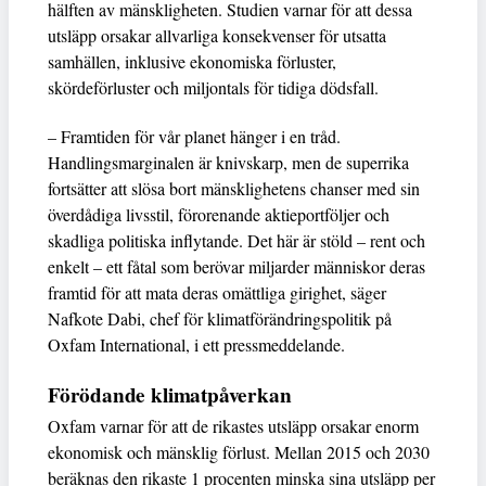
hälften av mänskligheten. Studien varnar för att dessa
utsläpp orsakar allvarliga konsekvenser för utsatta
samhällen, inklusive ekonomiska förluster,
skördeförluster och miljontals för tidiga dödsfall.
– Framtiden för vår planet hänger i en tråd.
Handlingsmarginalen är knivskarp, men de superrika
fortsätter att slösa bort mänsklighetens chanser med sin
överdådiga livsstil, förorenande aktieportföljer och
skadliga politiska inflytande. Det här är stöld – rent och
enkelt – ett fåtal som berövar miljarder människor deras
framtid för att mata deras omättliga girighet, säger
Nafkote Dabi, chef för klimatförändringspolitik på
Oxfam International, i ett pressmeddelande.
Förödande klimatpåverkan
Oxfam varnar för att de rikastes utsläpp orsakar enorm
ekonomisk och mänsklig förlust. Mellan 2015 och 2030
beräknas den rikaste 1 procenten minska sina utsläpp per