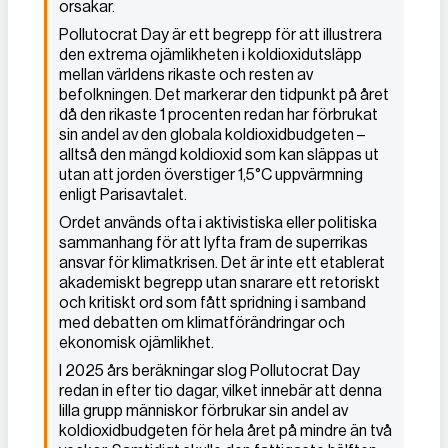
orsakar.
Pollutocrat Day är ett begrepp för att illustrera
den extrema ojämlikheten i koldioxidutsläpp
mellan världens rikaste och resten av
befolkningen. Det markerar den tidpunkt på året
då den rikaste 1 procenten redan har förbrukat
sin andel av den globala koldioxidbudgeten –
alltså den mängd koldioxid som kan släppas ut
utan att jorden överstiger 1,5°C uppvärmning
enligt Parisavtalet.
Ordet används ofta i aktivistiska eller politiska
sammanhang för att lyfta fram de superrikas
ansvar för klimatkrisen. Det är inte ett etablerat
akademiskt begrepp utan snarare ett retoriskt
och kritiskt ord som fått spridning i samband
med debatten om klimatförändringar och
ekonomisk ojämlikhet.
I 2025 års beräkningar slog Pollutocrat Day
redan in efter tio dagar, vilket innebär att denna
lilla grupp människor förbrukar sin andel av
koldioxidbudgeten för hela året på mindre än två