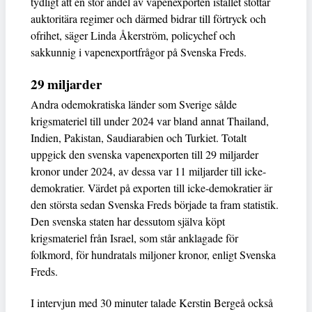
tydligt att en stor andel av vapenexporten istället stöttar
auktoritära regimer och därmed bidrar till förtryck och
ofrihet, säger Linda Åkerström, policychef och
sakkunnig i vapenexportfrågor på Svenska Freds.
29 miljarder
Andra odemokratiska länder som Sverige sålde
krigsmateriel till under 2024 var bland annat Thailand,
Indien, Pakistan, Saudiarabien och Turkiet. Totalt
uppgick den svenska vapenexporten till 29 miljarder
kronor under 2024, av dessa var 11 miljarder till icke-
demokratier. Värdet på exporten till icke-demokratier är
den största sedan Svenska Freds började ta fram statistik.
Den svenska staten har dessutom själva köpt
krigsmateriel från Israel, som står anklagade för
folkmord, för hundratals miljoner kronor, enligt Svenska
Freds.
I intervjun med 30 minuter talade Kerstin Bergeå också