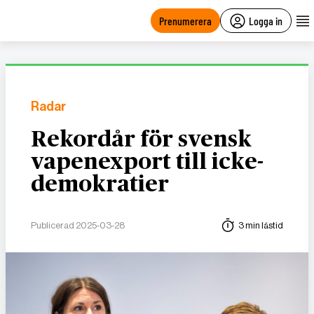
main
content
Prenumerera
Logga in
Radar
Rekordår för svensk
vapenexport till icke-
demokratier
Publicerad 2025-03-28
3 min lästid