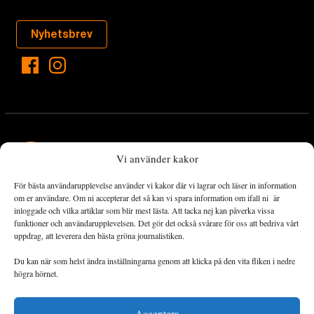
Nyhetsbrev
Vi använder kakor
För bästa användarupplevelse använder vi kakor där vi lagrar och läser in information
Landets Fria Tidning är en nyhetstidning med bred bevakning av
om er användare. Om ni accepterar det så kan vi spara information om ifall ni är
det viktigaste som händer lokalt och globalt och med fokus på
inloggade och vilka artiklar som blir mest lästa. Att tacka nej kan påverka vissa
funktioner och användarupplevelsen. Det gör det också svårare för oss att bedriva vårt
omställningsrörelsen. En omställning till ett hållbart samhälle går
uppdrag, att leverera den bästa gröna journalistiken.
både via starka och lika rättigheter för alla människor, minskade
ekonomiska och sociala klyftor, samt utrymme för allt levande att
Du kan när som helst ändra inställningarna genom att klicka på den vita fliken i nedre
utvecklas och frodas.
högra hörnet.
Acceptera