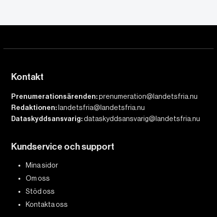
Kontakt
Prenumerationsärenden:
prenumeration@landetsfria.nu
Redaktionen:
landetsfria@landetsfria.nu
Dataskyddsansvarig:
dataskyddsansvarig@landetsfria.nu
Kundservice och support
Mina sidor
Om oss
Stöd oss
Kontakta oss