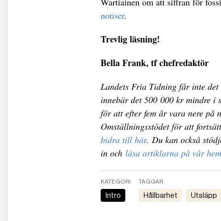
Wartiainen om att siffran för foss
notiser
.
Trevlig läsning!
Bella Frank, tf chefredaktör
Landets Fria Tidning får inte det
innebär det 500 000 kr mindre i s
för att efter fem år vara nere på n
Omställningsstödet för att fortsä
bidra till här
. Du kan också stödj
in och
läsa artiklarna på vår he
KATEGORI
TAGGAR
Intro
Hållbarhet
Utsläpp