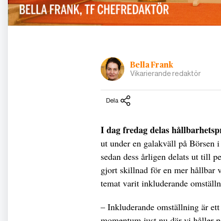
Bella Frank
Vikarierande redaktör
Dela
I dag fredag delas hållbarhetsp
ut under en galakväll på Börsen i
sedan dess årligen delats ut till 
gjort skillnad för en mer hållbar v
temat varit inkluderande omställn
– Inkluderande omställning är ett 
momentum just nu där vi håller 