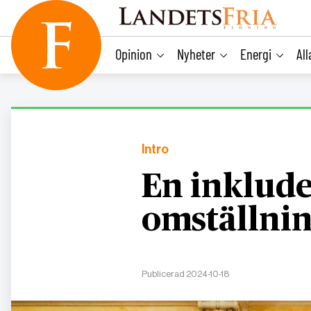
main
content
Opinion
Nyheter
Energi
Al
Intro
En inklud
omställni
Publicerad 2024-10-18