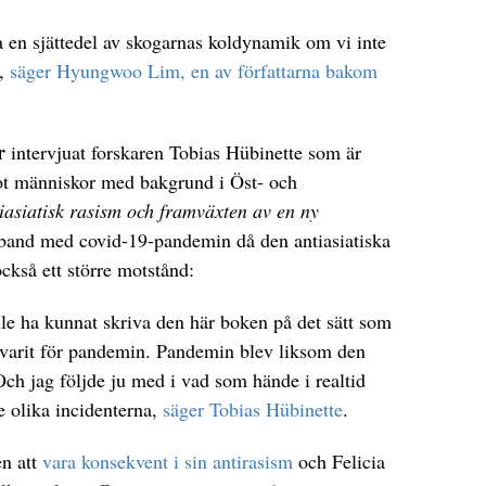
sa en sjättedel av skogarnas koldynamik om vi inte
r,
säger Hyungwoo Lim, en av författarna bakom
r
intervjuat forskaren Tobias Hübinette som är
t människor med bakgrund i Öst- och
iasiatisk rasism och framväxten av en ny
amband med covid-19-pandemin då den antiasiatiska
ckså ett större motstånd:
kulle ha kunnat skriva den här boken på det sätt som
e varit för pandemin. Pandemin blev liksom den
Och jag följde ju med i vad som hände i realtid
e olika incidenterna,
säger Tobias Hübinette
.
n att
vara konsekvent i sin antirasism
och Felicia