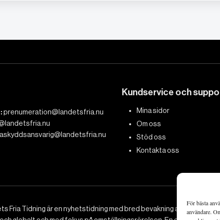
Kundservice och suppo
Mina sidor
:
prenumeration@landetsfria.nu
@landetsfria.nu
Om oss
askyddsansvarig@landetsfria.nu
Stöd oss
Kontakta oss
För bästa anvä
ts Fria Tidning är en nyhetstidning med bred bevakning av det viktig
användare. Om 