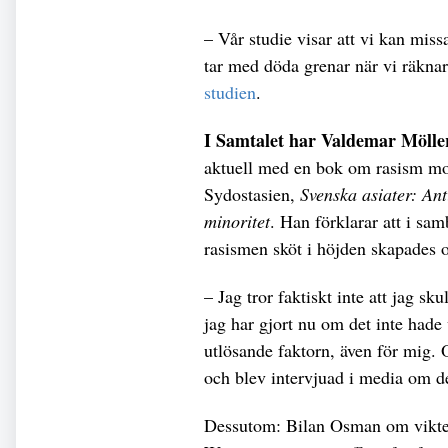
– Vår studie visar att vi kan mis
tar med döda grenar när vi räkna
studien
.
I Samtalet har Valdemar Mölle
aktuell med en bok om rasism mo
Sydostasien,
Svenska asiater: Ant
minoritet
. Han förklarar att i s
rasismen sköt i höjden skapades o
– Jag tror faktiskt inte att jag s
jag har gjort nu om det inte had
utlösande faktorn, även för mig. 
och blev intervjuad i media om d
Dessutom: Bilan Osman om vikte