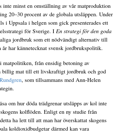
 inte minst en omställning av vår matproduktion
ring 20–30 procent av de globala utsläppen. Under
s i Uppsala i helgen som gick presenterades ett
lsstrategi för Sverige. I
En strategi för den goda
liga jordbruk som ett nödvändigt alternativ till
 år har kännetecknat svensk jordbrukspolitik.
i matpolitiken, från ensidig betoning av
billig mat till ett livskraftigt jordbruk och god
 Rundgren
, som tillsammans med Ann-Helen
ategin.
sa om hur döda trädgrenar utsläpps av kol inte
 skogens kolflöden. Enligt en ny studie från
etta ha lett till att man har överskattat skogens
obala koldioxidbudgetar därmed kan vara