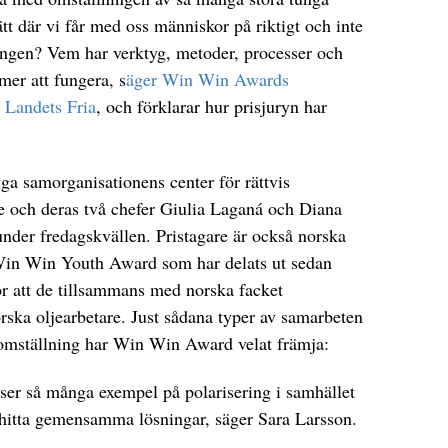
ätt där vi får med oss människor på riktigt och inte
ningen? Vem har verktyg, metoder, processer och
mer att fungera, s
äger Win Win Awards
 Landets Fria
, och förklarar hur prisjuryn har
liga samorganisationens center för rättvis
re och deras två chefer Giulia Laganá och Diana
nder fredagskvällen. Pristagare är också norska
Win Win Youth Award som har delats ut sedan
ör att de tillsammans med norska facket
rska oljearbetare. Just sådana typer av samarbeten
omställning har Win Win Award velat främja:
 ser så många exempel på polarisering i samhället
tt hitta gemensamma lösningar, säger Sara Larsson.