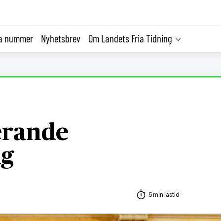
la nummer
Nyhetsbrev
Om Landets Fria Tidning
erande
ng
5 min lästid