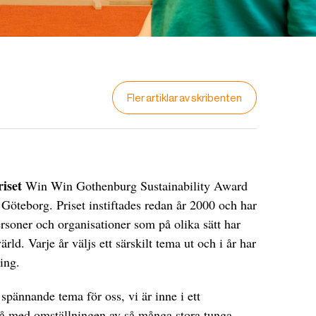
Fler artiklar av skribenten
riset
Win Win Gothenburg Sustainability Award
 Göteborg. Priset instiftades redan år 2000 och har
personer och organisationer som på olika sätt har
ärld. Varje år väljs ett särskilt tema ut och i år har
ing.
spännande tema för oss, vi är inne i ett
på med omställningen av så många stora tunga