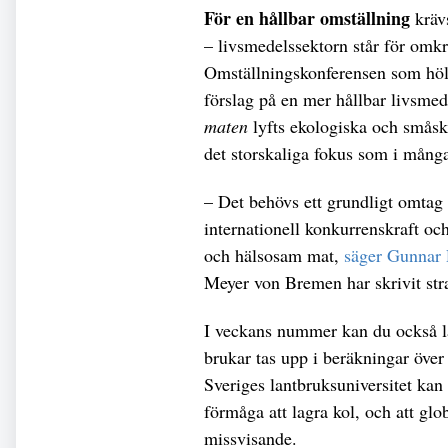
För en hållbar omställning
krävs
– livsmedelssektorn står för omk
Omställningskonferensen som höll
förslag på en mer hållbar livsmede
maten
lyfts ekologiska och småska
det storskaliga fokus som i många
– Det behövs ett grundligt omtag 
internationell konkurrenskraft och 
och hälsosam mat,
säger Gunnar
Meyer von Bremen har skrivit str
I veckans nummer kan du också lä
brukar tas upp i beräkningar över
Sveriges lantbruksuniversitet kan d
förmåga att lagra kol, och att gl
missvisande.