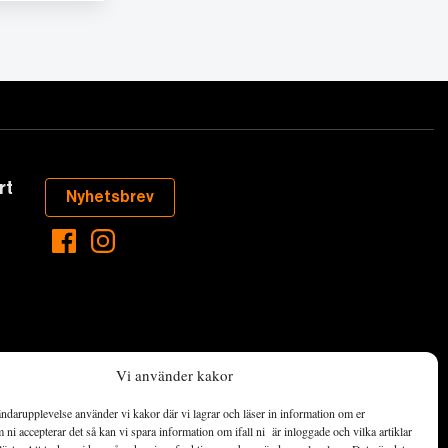
rt
Nyhetsbrev
Vi använder kakor
ndarupplevelse använder vi kakor där vi lagrar och läser in information om er
aste som händer
ni accepterar det så kan vi spara information om ifall ni är inloggade och vilka artiklar