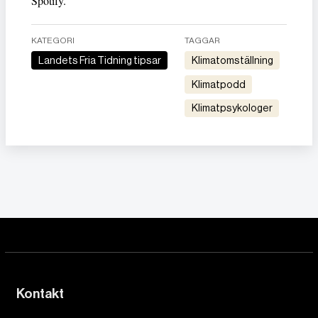
Spotify.
KATEGORI
TAGGAR
Landets Fria Tidning tipsar
klimatomställning
klimatpodd
Klimatpsykologer
Kontakt