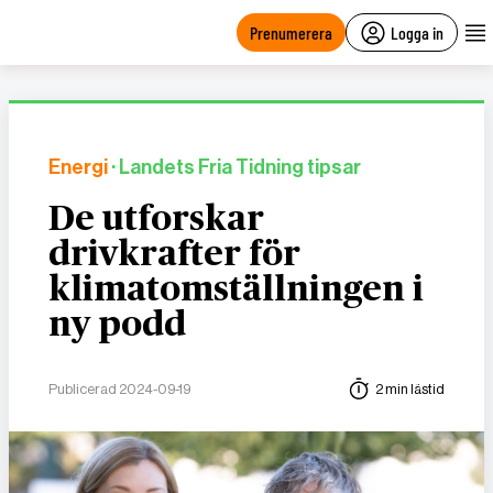
main
content
Prenumerera
Logga in
Energi
· Landets Fria Tidning tipsar
De utforskar
drivkrafter för
klimatomställningen i
ny podd
Publicerad 2024-09-19
2 min lästid