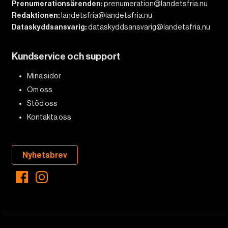
Prenumerationsärenden:
prenumeration@landetsfria.nu
Redaktionen:
landetsfria@landetsfria.nu
Dataskyddsansvarig:
dataskyddsansvarig@landetsfria.nu
Kundservice och support
Mina sidor
Om oss
Stöd oss
Kontakta oss
Nyhetsbrev