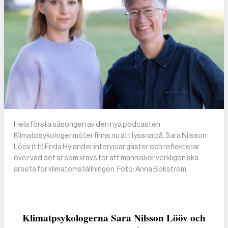
Hela första säsongen av den nya podcasten
Klimatpsykologer möter finns nu att lyssna på. Sara Nilsson
Lööv (t h) Frida Hylander intervjuar gäster och reflekterar
över vad det är som krävs för att människor verkligen ska
arbeta för klimatomställningen. Foto: Anna Bokström
Klimatpsykologerna Sara Nilsson Lööv och