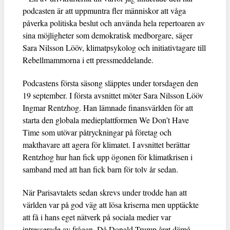
podcasten är att uppmuntra fler människor att våga
påverka politiska beslut och använda hela repertoaren av
sina möjligheter som demokratisk medborgare, säger
Sara Nilsson Lööv, klimatpsykolog och initiativtagare till
Rebellmammorna i ett pressmeddelande.
Podcastens första säsong släpptes under torsdagen den
19 september. I första avsnittet möter Sara Nilsson Lööv
Ingmar Rentzhog. Han lämnade finansvärlden för att
starta den globala medieplattformen We Don’t Have
Time som utövar påtryckningar på företag och
makthavare att agera för klimatet. I avsnittet berättar
Rentzhog hur han fick upp ögonen för klimatkrisen i
samband med att han fick barn för tolv år sedan.
När Parisavtalets sedan skrevs under trodde han att
världen var på god väg att lösa kriserna men upptäckte
att få i hans eget nätverk på sociala medier var
intresserade av frågan. Då Donald Trump året därpå