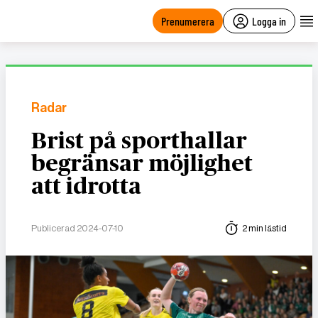
main
content
Prenumerera
Logga in
Radar
Brist på sporthallar
begränsar möjlighet
att idrotta
Publicerad 2024-07-10
2 min lästid