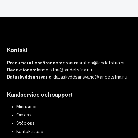
Kontakt
Prenumerationsärenden:
prenumeration@landetsfria.nu
Redaktionen:
landetsfria@landetsfria.nu
Dataskyddsansvarig:
dataskyddsansvarig@landetsfria.nu
Kundservice och support
Mina sidor
Om oss
Stöd oss
Kontakta oss