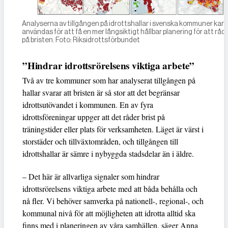
Analyserna av tillgången på idrottshallar i svenska kommuner kan
användas för att få en mer långsiktigt hållbar planering för att råd
på bristen. Foto: Riksidrottsförbundet
”Hindrar idrottsrörelsens viktiga arbete”
Två av tre kommuner som har analyserat tillgången på
hallar svarar att bristen är så stor att det begränsar
idrottsutövandet i kommunen. En av fyra
idrottsföreningar uppger att det råder brist på
träningstider eller plats för verksamheten. Läget är värst i
storstäder och tillväxtområden, och tillgången till
idrottshallar är sämre i nybyggda stadsdelar än i äldre.
– Det här är allvarliga signaler som hindrar
idrottsrörelsens viktiga arbete med att båda behålla och
nå fler. Vi behöver samverka på nationell-, regional-, och
kommunal nivå för att möjligheten att idrotta alltid ska
finns med i planeringen av våra samhällen, säger Anna