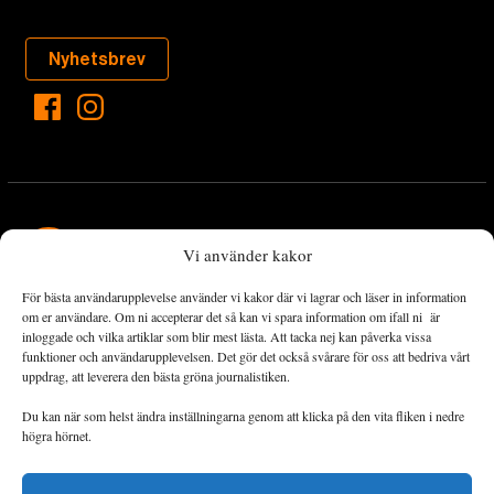
Nyhetsbrev
Vi använder kakor
För bästa användarupplevelse använder vi kakor där vi lagrar och läser in information
Landets Fria Tidning är en nyhetstidning med bred bevakning av
om er användare. Om ni accepterar det så kan vi spara information om ifall ni är
det viktigaste som händer lokalt och globalt och med fokus på
inloggade och vilka artiklar som blir mest lästa. Att tacka nej kan påverka vissa
funktioner och användarupplevelsen. Det gör det också svårare för oss att bedriva vårt
omställningsrörelsen. En omställning till ett hållbart samhälle går
uppdrag, att leverera den bästa gröna journalistiken.
både via starka och lika rättigheter för alla människor, minskade
ekonomiska och sociala klyftor, samt utrymme för allt levande att
Du kan när som helst ändra inställningarna genom att klicka på den vita fliken i nedre
utvecklas och frodas.
högra hörnet.