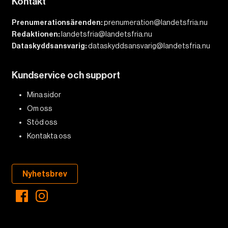
Kontakt
Prenumerationsärenden:
prenumeration@landetsfria.nu
Redaktionen:
landetsfria@landetsfria.nu
Dataskyddsansvarig:
dataskyddsansvarig@landetsfria.nu
Kundservice och support
Mina sidor
Om oss
Stöd oss
Kontakta oss
Nyhetsbrev