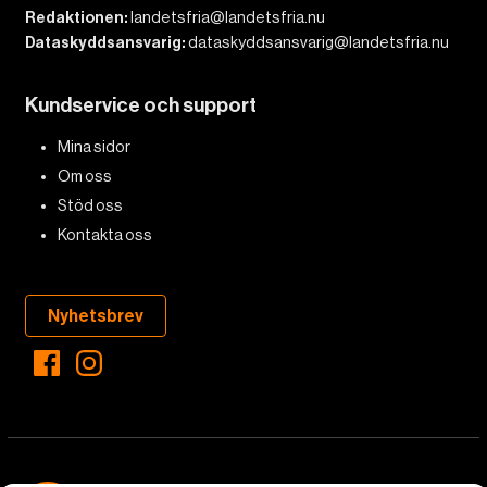
Redaktionen:
landetsfria@landetsfria.nu
Dataskyddsansvarig:
dataskyddsansvarig@landetsfria.nu
Kundservice och support
Mina sidor
Om oss
Stöd oss
Kontakta oss
Nyhetsbrev