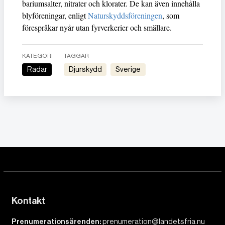
bariumsalter, nitrater och klorater. De kan även innehålla
blyföreningar, enligt
Naturskyddsföreningen
, som
förespråkar nyår utan fyrverkerier och smällare.
KATEGORI
TAGGAR
Radar
Djurskydd
Sverige
Kontakt
Prenumerationsärenden:
prenumeration@landetsfria.nu