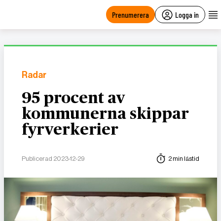
main
content
Prenumerera
Logga in
Radar
95 procent av
kommunerna skippar
fyrverkerier
Publicerad 2023-12-29
2 min lästid