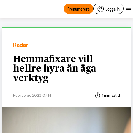
main
content
Prenumerera
Logga in
Radar
Hemmafixare vill
hellre hyra än äga
verktyg
Publicerad 2023-07-14
1 min lästid