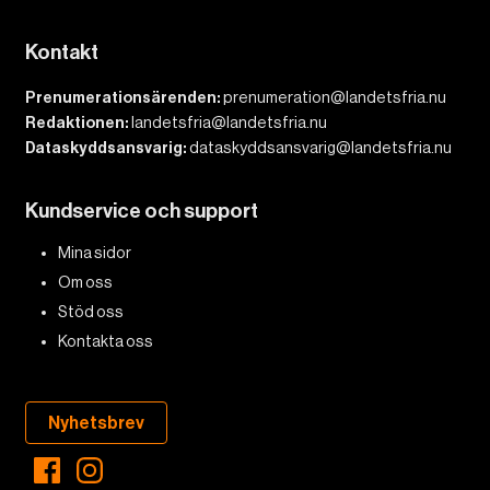
Kontakt
Prenumerationsärenden:
prenumeration@landetsfria.nu
Redaktionen:
landetsfria@landetsfria.nu
Dataskyddsansvarig:
dataskyddsansvarig@landetsfria.nu
Kundservice och support
Mina sidor
Om oss
Stöd oss
Kontakta oss
Nyhetsbrev