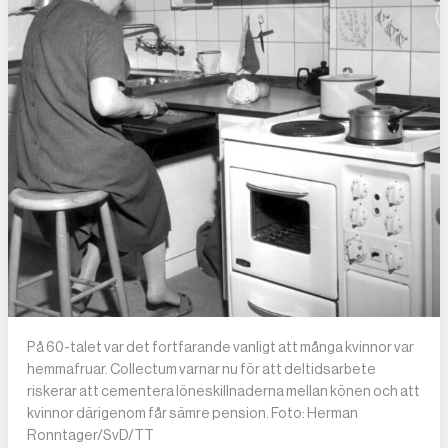
På 60-talet var det fortfarande vanligt att många kvinnor var
hemmafruar. Collectum varnar nu för att deltidsarbete
riskerar att cementera löneskillnaderna mellan könen och att
kvinnor därigenom får sämre pension. Foto: Herman
Ronntager/SvD/TT