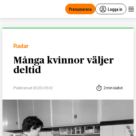
main
content
Prenumerera
Logga in
Radar
Många kvinnor väljer
deltid
Publicerad 2023-05-12
2 min lästid