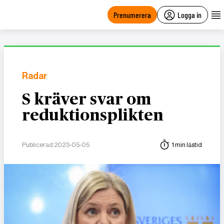
main
content
Prenumerera
Logga in
Radar
S kräver svar om
reduktionsplikten
Publicerad 2023-05-05
1 min lästid