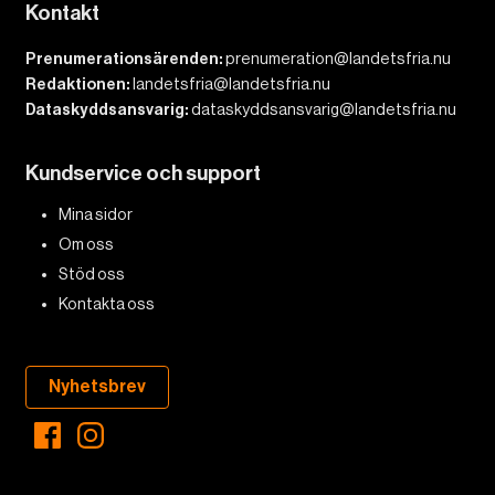
Kontakt
Prenumerationsärenden:
prenumeration@landetsfria.nu
Redaktionen:
landetsfria@landetsfria.nu
Dataskyddsansvarig:
dataskyddsansvarig@landetsfria.nu
Kundservice och support
Mina sidor
Om oss
Stöd oss
Kontakta oss
Nyhetsbrev