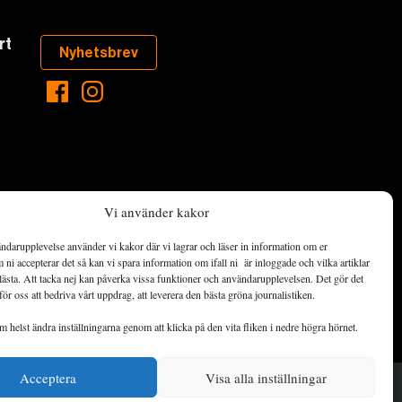
rt
Nyhetsbrev
Vi använder kakor
ndarupplevelse använder vi kakor där vi lagrar och läser in information om er
aste som händer
ni accepterar det så kan vi spara information om ifall ni är inloggade och vilka artiklar
ett hållbart
lästa. Att tacka nej kan påverka vissa funktioner och användarupplevelsen. Det gör det
för oss att bedriva vårt uppdrag, att leverera den bästa gröna journalistiken.
de ekonomiska
 helst ändra inställningarna genom att klicka på den vita fliken i nedre högra hörnet.
Acceptera
Visa alla inställningar
© 2014–2026 Landets Fria