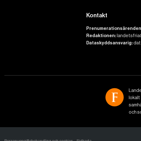
Kontakt
Prenumerationsärenden
Redaktionen:
landetsfria
Dataskyddsansvarig:
dat
Lande
lokalt
samhäl
och so
Personuppgiftsbehandling och cookies
Sidkarta