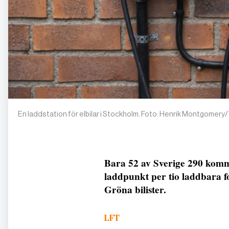
En laddstation för elbilar i Stockholm. Foto: Henrik Montgomery
Bara 52 av Sverige 290 komm
laddpunkt per tio laddbara f
Gröna bilister.
LFT