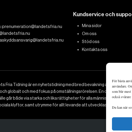
Kundservice och suppo
Mina sidor
:
prenumeration@landetsfria.nu
@landetsfria.nu
Om oss
askyddsansvarig@landetsfria.nu
Stöd oss
Kontakta oss
För bästa anvä
ts Fria Tidning är en nyhetstidning med bred bevakning av det viktig
användare. Om 
 och globalt och med fokus på omställningsrörelsen. En omställning till 
som blir mest 
också svårare 
le går både via starka och lika rättigheter för alla människor, minska
ciala klyftor, samt utrymme för allt levande att utvecklas och frodas.
Du kan när som