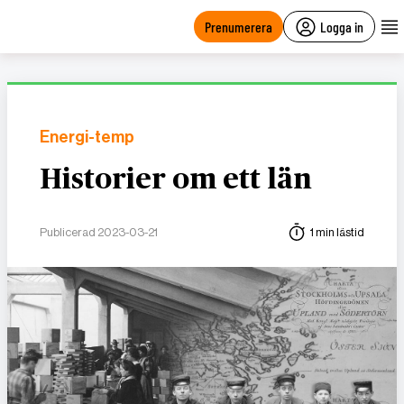
main
content
Prenumerera
Logga in
Energi-temp
Historier om ett län
Publicerad 2023-03-21
1 min lästid