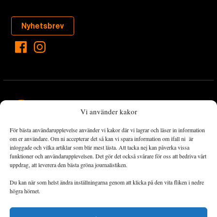
Nyhetsbrev
Vi använder kakor
För bästa användarupplevelse använder vi kakor där vi lagrar och läser in information
Landets Fria Tidning är en nyhetstidning med bred bevakning av
om er användare. Om ni accepterar det så kan vi spara information om ifall ni är
det viktigaste som händer lokalt och globalt och med fokus på
inloggade och vilka artiklar som blir mest lästa. Att tacka nej kan påverka vissa
funktioner och användarupplevelsen. Det gör det också svårare för oss att bedriva vårt
omställningsrörelsen. En omställning till ett hållbart samhälle går
uppdrag, att leverera den bästa gröna journalistiken.
både via starka och lika rättigheter för alla människor, minskade
ekonomiska och sociala klyftor, samt utrymme för allt levande att
Du kan när som helst ändra inställningarna genom att klicka på den vita fliken i nedre
utvecklas och frodas.
högra hörnet.