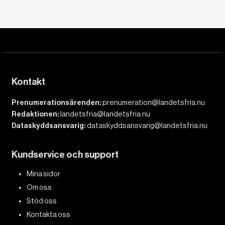
Kontakt
Prenumerationsärenden:
prenumeration@landetsfria.nu
Redaktionen:
landetsfria@landetsfria.nu
Dataskyddsansvarig:
dataskyddsansvarig@landetsfria.nu
Kundservice och support
Mina sidor
Om oss
Stöd oss
Kontakta oss