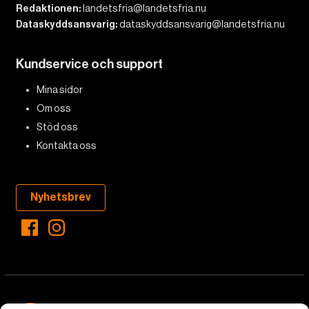
Redaktionen:
landetsfria@landetsfria.nu
Dataskyddsansvarig:
dataskyddsansvarig@landetsfria.nu
Kundservice och support
Mina sidor
Om oss
Stöd oss
Kontakta oss
Nyhetsbrev