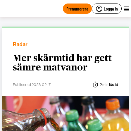
main
content
Prenumerera
Logga in
Radar
Mer skärmtid har gett
sämre matvanor
Publicerad 2023-02-17
2 min lästid