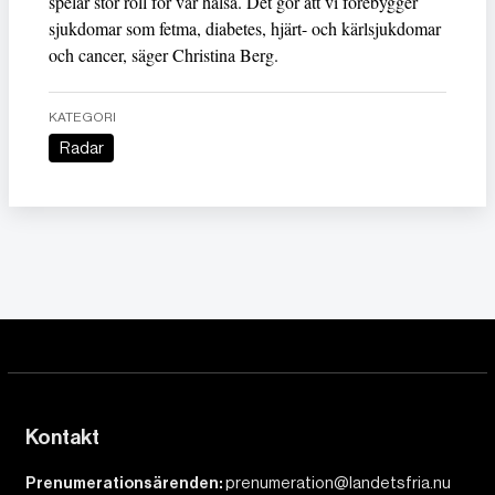
spelar stor roll för vår hälsa. Det gör att vi förebygger
sjukdomar som fetma, diabetes, hjärt- och kärlsjukdomar
och cancer, säger Christina Berg.
KATEGORI
Radar
Kontakt
Prenumerationsärenden:
prenumeration@landetsfria.nu