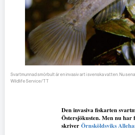
Svartmunnad smörbult är en invasiv art i svenska vatten. Nu sen
Wildlife Service/TT
Den invasiva fiskarten svart
Östersjökusten. Men nu har fi
skriver
Örnsköldsviks Alleha