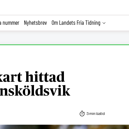
la nummer
Nyhetsbrev
Om Landets Fria Tidning
kart hittad
nsköldsvik
3 min lästid