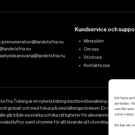
Kundservice och suppo
Mina sidor
:
prenumeration@landetsfria.nu
@landetsfria.nu
Om oss
askyddsansvarig@landetsfria.nu
Stöd oss
Kontakta oss
För bästa anvä
ts Fria Tidning är en nyhetstidning med bred bevakning av det viktig
användare. Om 
 och globalt och med fokus på omställningsrörelsen. En omställning till 
som blir mest 
också svårare 
le går både via starka och lika rättigheter för alla människor, minska
ciala klyftor, samt utrymme för allt levande att utvecklas och frodas.
Du kan när som