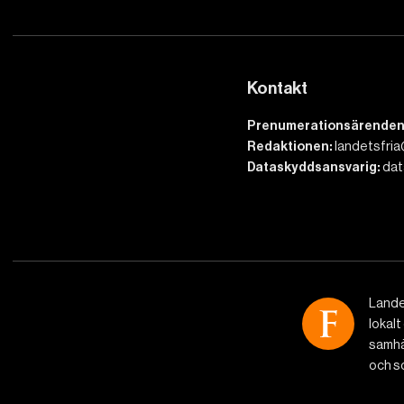
Kontakt
Prenumerationsärenden
Redaktionen:
landetsfria
Dataskyddsansvarig:
dat
Lande
lokalt
samhäl
och so