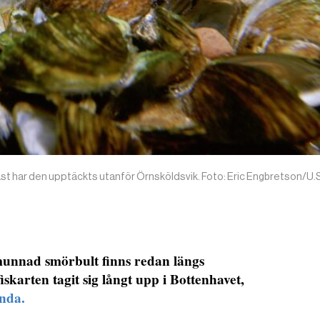
ast har den upptäckts utanför Örnsköldsvik. Foto: Eric Engbretson/U.S
munnad smörbult finns redan längs
skarten tagit sig långt upp i Bottenhavet,
nda.