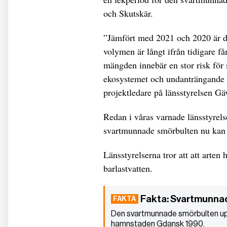
och Skutskär.
”Jämfört med 2021 och 2020 är d
volymen är långt ifrån tidigare f
mängden innebär en stor risk för 
ekosystemet och undanträngande 
projektledare på länsstyrelsen Gä
Redan i våras varnade länsstyrel
svartmunnade smörbulten nu kan v
Länsstyrelserna tror att att arten h
barlastvatten.
Fakta: Svartmunna
Den svartmunnade smörbulten up
hamnstaden Gdansk 1990.