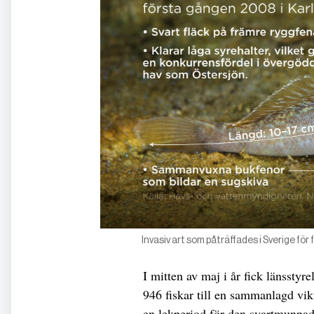
Invasiv art som påträffades i Sverige fö
I mitten av maj i år fick länsstyr
946 fiskar till en sammanlagd vik
en lekperiod för den svartmunna