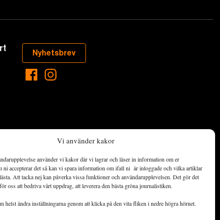
rt
Nyhetsbrev
Vi använder kakor
ndarupplevelse använder vi kakor där vi lagrar och läser in information om er
aste som händer
ni accepterar det så kan vi spara information om ifall ni är inloggade och vilka artiklar
ett hållbart
lästa. Att tacka nej kan påverka vissa funktioner och användarupplevelsen. Det gör det
för oss att bedriva vårt uppdrag, att leverera den bästa gröna journalistiken.
de ekonomiska
 helst ändra inställningarna genom att klicka på den vita fliken i nedre högra hörnet.