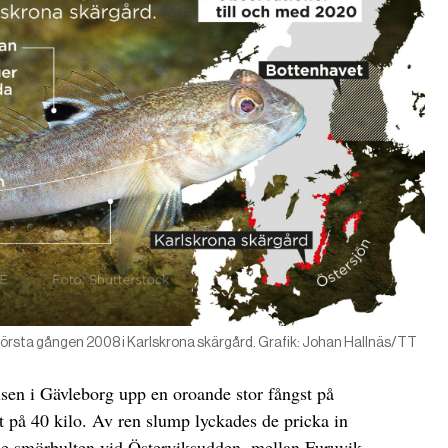
r första gången 2008 i Karlskrona skärgård. Grafik: Johan Hallnäs/TT
elsen i Gävleborg upp en oroande stor fångst på
t på 40 kilo. Av ren slump lyckades de pricka in
de smörbulten vid Österviksudden, mellan Furuvik