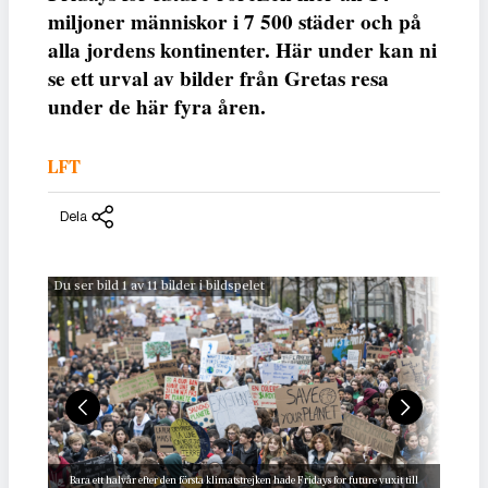
miljoner människor i 7 500 städer och på
alla jordens kontinenter. Här under kan ni
se ett urval av bilder från Gretas resa
under de här fyra åren.
LFT
Dela
Du ser bild 1 av 11 bilder i bildspelet
Bara ett halvår efter den första klimatstrejken hade Fridays for future vuxit till