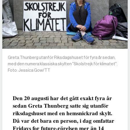
Greta Thunberg utanför Riksdagshuset för fyra år sedan,
med den numera klassiska skylten "Skolstrejk för klimatet".
Foto: Jessica Gow/TT
Den 20 augusti har det gått exakt fyra år
sedan Greta Thunberg satte sig utanför
riksdagshuset med en hemsnickrad skylt.
Då var det bara en person, i dag omfattar
Fridays for future-­rörelsen mer än 14