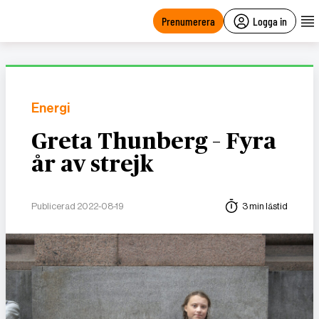
main
content
Prenumerera
Logga in
Energi
Greta Thunberg – Fyra
år av strejk
Publicerad 2022-08-19
3 min lästid