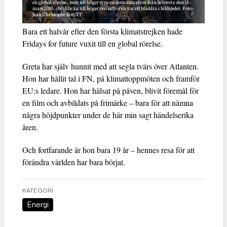
en global rörelse, nere till höger syns en demonstration från Schweiz den 15
mars 2019. <br>Klicka till höger om siffrorna för att bläddra i bildspelet. Foto:
Jean Christophe Bott/TT
Bara ett halvår efter den första klimatstrejken hade
Fridays for future vuxit till en global rörelse.
Greta har själv hunnit med att segla tvärs över Atlanten.
Hon har hållit tal i FN, på klimattoppmöten och framför
EU:s ledare. Hon har hälsat på påven, blivit föremål för
en film och avbildats på frimärke – bara för att nämna
några höjdpunkter under de här min sagt händelserika
åren.
Och fortfarande är hon bara 19 år – hennes resa för att
förändra världen har bara börjat.
KATEGORI
Energi