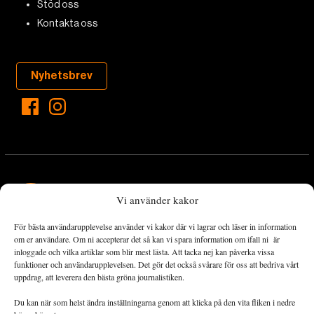
Stöd oss
Kontakta oss
Nyhetsbrev
Vi använder kakor
För bästa användarupplevelse använder vi kakor där vi lagrar och läser in information
Landets Fria Tidning är en nyhetstidning med bred bevakning av
om er användare. Om ni accepterar det så kan vi spara information om ifall ni är
det viktigaste som händer lokalt och globalt och med fokus på
inloggade och vilka artiklar som blir mest lästa. Att tacka nej kan påverka vissa
funktioner och användarupplevelsen. Det gör det också svårare för oss att bedriva vårt
omställningsrörelsen. En omställning till ett hållbart samhälle går
uppdrag, att leverera den bästa gröna journalistiken.
både via starka och lika rättigheter för alla människor, minskade
ekonomiska och sociala klyftor, samt utrymme för allt levande att
Du kan när som helst ändra inställningarna genom att klicka på den vita fliken i nedre