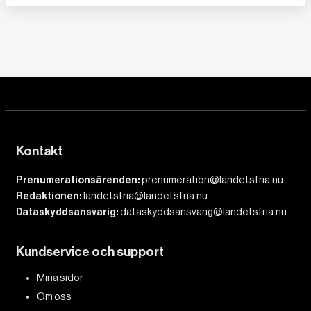
Kontakt
Prenumerationsärenden:
prenumeration@landetsfria.nu
Redaktionen:
landetsfria@landetsfria.nu
Dataskyddsansvarig:
dataskyddsansvarig@landetsfria.nu
Kundservice och support
Mina sidor
Om oss