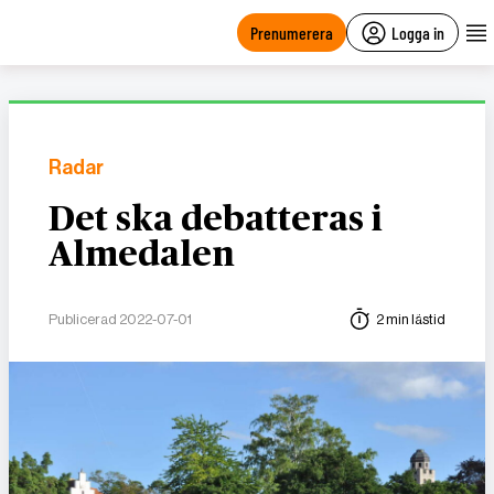
main
content
Prenumerera
Logga in
Radar
Det ska debatteras i
Almedalen
Publicerad 2022-07-01
2 min lästid