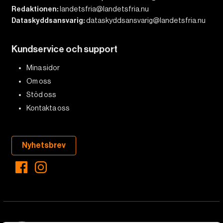
Redaktionen:
landetsfria@landetsfria.nu
Dataskyddsansvarig:
dataskyddsansvarig@landetsfria.nu
Kundservice och support
Mina sidor
Om oss
Stöd oss
Kontakta oss
Nyhetsbrev