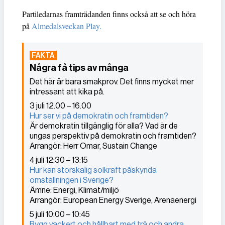
Partiledarnas framträdanden finns också att se och höra
på
Almedalsveckan Play.
Några få tips av många
Det här är bara smakprov. Det finns mycket mer
intressant att kika på.
3 juli 12.00 – 16.00
Hur ser vi på demokratin och framtiden?
Är demokratin tillgänglig för alla? Vad är de
ungas perspektiv på demokratin och framtiden?
Arrangör: Herr Omar, Sustain Change
4 juli 12:30 – 13:15
Hur kan storskalig solkraft påskynda
omställningen i Sverige?
Ämne: Energi, Klimat/miljö
Arrangör: European Energy Sverige, Arenaenergi
5 juli 10:00 – 10:45
Bygg vackert och hållbart med trä och andra