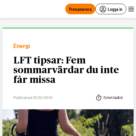
main
content
Prenumerera
Logga in
Energi
LFT tipsar: Fem
sommarvärdar du inte
får missa
Publicerad 2022-06-10
3 min lästid