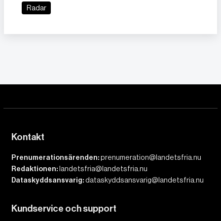
Radar
Kontakt
Prenumerationsärenden:
prenumeration@landetsfria.nu
Redaktionen:
landetsfria@landetsfria.nu
Dataskyddsansvarig:
dataskyddsansvarig@landetsfria.nu
Kundservice och support