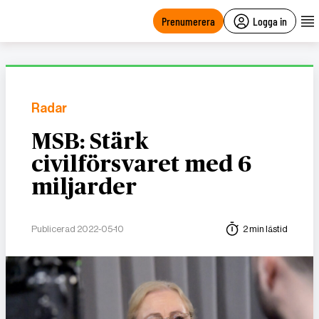
main
content
Prenumerera
Logga in
Radar
MSB: Stärk
civilförsvaret med 6
miljarder
Publicerad 2022-05-10
2 min lästid