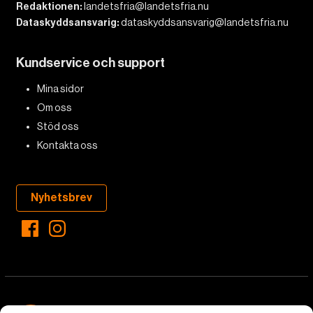
Redaktionen:
landetsfria@landetsfria.nu
Dataskyddsansvarig:
dataskyddsansvarig@landetsfria.nu
Kundservice och support
Mina sidor
Om oss
Stöd oss
Kontakta oss
Nyhetsbrev