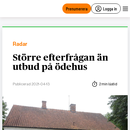
main
content
Prenumerera
Logga in
Radar
Större efterfrågan än
utbud på ödehus
Publicerad 2021-04-13
2 min lästid