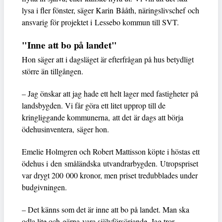
lysa i fler fönster, säger Karin Bååth, näringslivschef och
ansvarig för projektet i Lessebo kommun till SVT.
"Inne att bo på landet"
Hon säger att i dagsläget är efterfrågan på hus betydligt
större än tillgången.
– Jag önskar att jag hade ett helt lager med fastigheter på
landsbygden. Vi får göra ett litet upprop till de
kringliggande kommunerna, att det är dags att börja
ödehusinventera, säger hon.
Emelie Holmgren och Robert Mattisson köpte i höstas ett
ödehus i den småländska utvandrarbygden. Utropspriset
var drygt 200 000 kronor, men priset tredubblades under
budgivningen.
– Det känns som det är inne att bo på landet. Man ska
odla lite och gärna vara självförsörjande. Jag tror