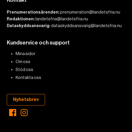
Kontakt
Prenumerationsärenden:
prenumeration@landetsfria.nu
Redaktionen:
landetsfria@landetsfria.nu
Dataskyddsansvarig:
dataskyddsansvarig@landetsfria.nu
Kundservice och support
Mina sidor
Om oss
Stöd oss
Kontakta oss
Nyhetsbrev