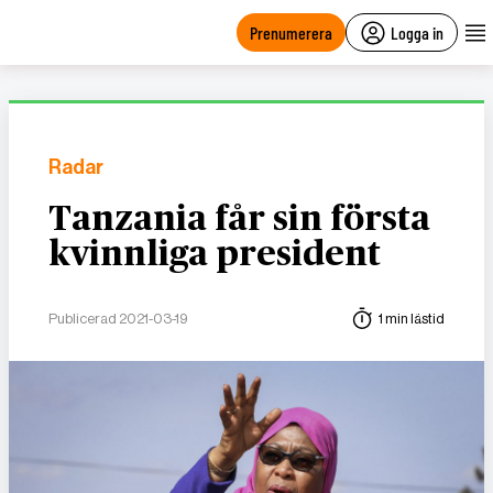
main
content
Prenumerera
Logga in
Radar
Tanzania får sin första
kvinnliga president
Publicerad 2021-03-19
1 min lästid