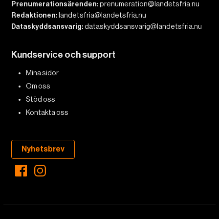
Prenumerationsärenden:
prenumeration@landetsfria.nu
Redaktionen:
landetsfria@landetsfria.nu
Dataskyddsansvarig:
dataskyddsansvarig@landetsfria.nu
Kundservice och support
Mina sidor
Om oss
Stöd oss
Kontakta oss
Nyhetsbrev